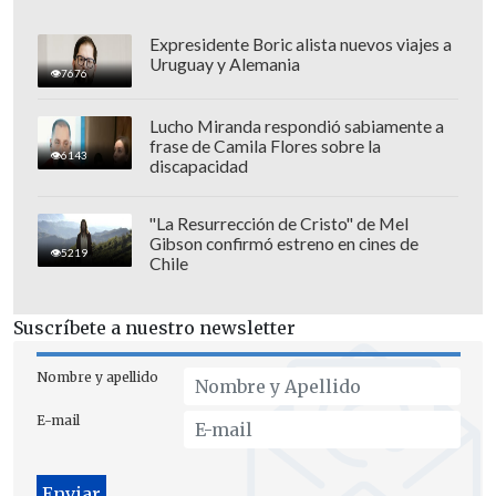
lucrar, situación expresamente prohibida
por la ley.
Expresidente Boric alista nuevos viajes a
Uruguay y Alemania
7676
Lucho Miranda respondió sabiamente a
frase de Camila Flores sobre la
6143
discapacidad
"La Resurrección de Cristo" de Mel
Gibson confirmó estreno en cines de
5219
Chile
Suscríbete a nuestro newsletter
Nombre y apellido
E-mail
Posteriormente una investigación
publicada por
Ciper
detectó 85 sociedades