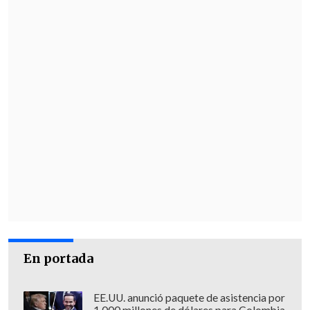
se encuentran en etapa de titulación"
,
dijo.
Además añadió que
"para estos efectos
el CNED se coordinará con el ministerio
para determinar las medidas a adoptar
y la manera de informarlas a la
comunidad estudiantil"
.
Respecto a la posibilidad de la
Universidad del Mar de apelar a esta
decisión, Irarrázaval resaltó que sí es
posible, pero recalcó que ese proceso se
debe realizar directamente con el
En portada
Mineduc.
EE.UU. anunció paquete de asistencia por
1.000 millones de dólares para Colombia