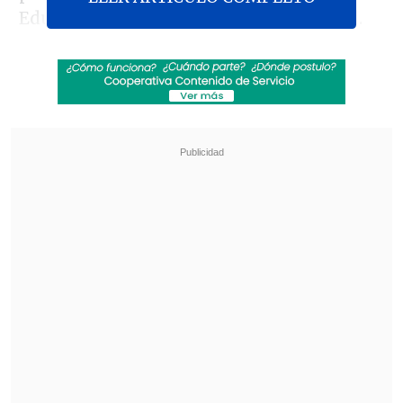
Educación (CNED), Ignacio Irrarrázaval.
Revisa también
José Antonio Neme protagonizó colisión en
Las Condes
Conductor de aplicación fue baleado en
encerrona en Santiago Centro
"El Consejo considera que los hechos en
que se basan los cargos formulados por
el Mineduc permiten configurar
la
causal de la realización de actividades
contrarias al orden público
, consistente
en la
infracción de una serie de normas
que afectan en su conjunto al sistema de