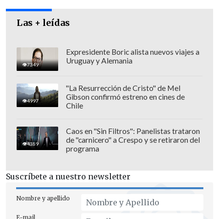
Las + leídas
Expresidente Boric alista nuevos viajes a
Uruguay y Alemania
7349
Este es el nuevo sello.
"La Resurrección de Cristo" de Mel
Gibson confirmó estreno en cines de
4997
Chile
Caos en "Sin Filtros": Panelistas trataron
de "carnicero" a Crespo y se retiraron del
4389
programa
Suscríbete a nuestro newsletter
Nombre y apellido
E-mail