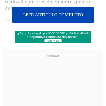
realizada por tres diseñadores jóvenes
del Colectivo Dimitri.
LEER ARTICULO COMPLETO
Este sello es una iniciativa que se
enmarca dentro de la política de
responsabilidad social de la empresa y
que se desprende del concurso "Encaja
tus ideas", realizado el año pasado por
CorreosChile y Balmaceda Arte Joven.
Revisa también
Jorge Correa Sutil y la invariabilidad tributaria:
Estamos defendiendo la alternancia en el
poder
Nuevo estado de excepción contempla
interceptación de telecomunicaciones