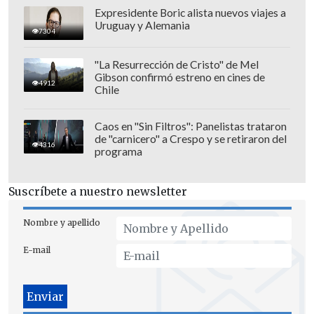
Expresidente Boric alista nuevos viajes a
Uruguay y Alemania
7304
Las autoridades detallaron que el show
"La Resurrección de Cristo" de Mel
contemplará fuegos artificiales, música
Gibson confirmó estreno en cines de
4912
Chile
en vivo y espectáculo de drones.
Caos en "Sin Filtros": Panelistas trataron
de "carnicero" a Crespo y se retiraron del
4316
programa
Suscríbete a nuestro newsletter
Nombre y apellido
E-mail