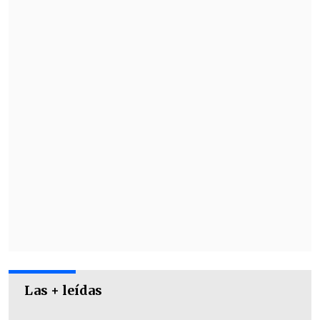
Siglo XXI"
.
"Recuperamos una preciosa tradición de
la Región Metropolitana, recuperamos el
espacio público con las coordinaciones
necesarias para que sea un espectáculo
familiar y seguro", añadieron.
Las + leídas