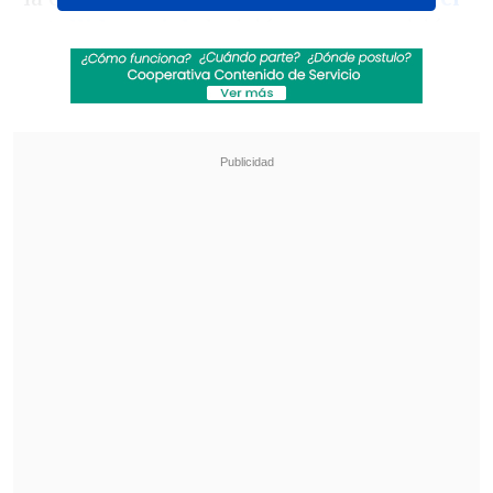
estallido social
, decisión que se repitió
en los años venideros debido a la
pandemia en 2020 y 2021.
Revisa también
Detienen a sujetos por intento de atropello a
carabineros en Peñalolén
Inflación de julio fue de 0,1% y bajó a 12 meses
En un video conjunto, las autoridades
destacaron que "vuelven los fuegos
artificiales de la torre Entel, una de las
fiestas más grandes de Chile, una fiesta
maravillosa" con
"fuegos artificiales del