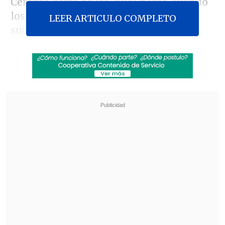
Cerezos, cerca de las 20.00 horas, cuando
los funcionarios detuvieron a dos
LEER ARTICULO COMPLETO
sujetos circulando a bordo de una
motocicleta que presentaba encargo por
robo.
Revisa también
Detienen a sujetos por intento de atropello a
carabineros en Peñalolén
Inflación de julio fue de 0,1% y bajó a 12 meses
En medio del procedimiento,
"parte
importante de la población se va
encima de los carabineros, comenzando
a agredirlos"
, dijo el comandante