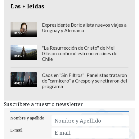
Las + leídas
Expresidente Boric alista nuevos viajes a
Uruguay y Alemania
7276
"La Resurrección de Cristo" de Mel
El hombre que escapó con la
Gibson confirmó estreno en cines de
4871
Chile
radiopatrulla se mantiene prófugo
y es
buscado por las autoridades, mientras
Caos en "Sin Filtros": Panelistas trataron
que dos carabineros agredidos por los
de "carnicero" a Crespo y se retiraron del
4281
vecinos fueron atendidos en el Hospital
programa
Institucional por
lesiones leves.
Suscríbete a nuestro newsletter
Desde la institución policial se iniciará
un
sumario
para determinar
Nombre y apellido
responsabilidades.
E-mail