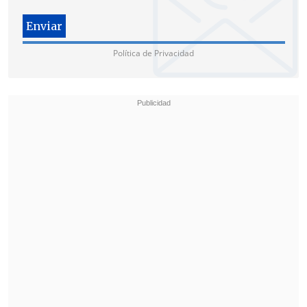
En tanto, los dos sujetos que fueron
sorprendidos a bordo de la moto robada,
ambos
mayores de edad y uno de ellos
Política de Privacidad
con un amplio prontuario policial
,
fueron trasladados a una comisaría.