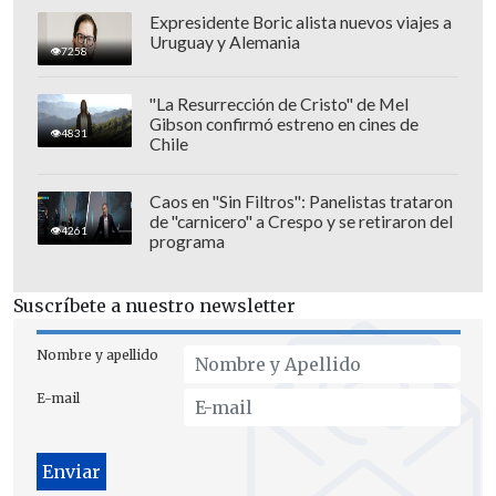
Expresidente Boric alista nuevos viajes a
Uruguay y Alemania
7258
"La Resurrección de Cristo" de Mel
Gibson confirmó estreno en cines de
4831
Chile
Caos en "Sin Filtros": Panelistas trataron
de "carnicero" a Crespo y se retiraron del
4261
programa
El detenido quedó a disposición de la
Fiscalía de Colombia para iniciar el
Suscríbete a nuestro newsletter
respectivo trámite de extradición.
Nombre y apellido
"
Le entregaremos a Chile el asesino,
E-mail
capturado en Colombia, del mayor
Emmanuel Sanchez del cuerpo de
Carabineros"
, indicó el presidente