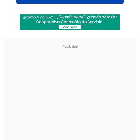
El sujeto, que también utilizaba el
nombre
Yendris Segundo Paz Pérez
, fue
arrestado el miércoles en
Popayán
, la
capital del convulso departamento del
Cauca (suroeste) cuando se desplazaba en
un bus intermunicipal.
Revisa también
Colombiano fue asesinado a balazos en un cité
de La Cisterna
Kast arribó a Colombia para asistir a la
asunción de Abelardo de la Espriella
Supuestamente
el capturado pretendía