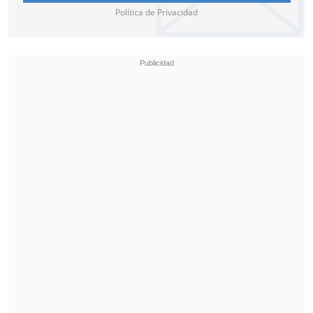
colombiano
, Gustavo Petro
, ayer en su
Política de Privacidad
cuenta de X.