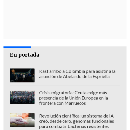
que antes de asesinarlos, les robaron el
armamento y los elementos de
protección de los carabineros; también
por el
delito de homicidio calificado en
carácter de reiterado
; además, el
delito
de incendio
-por el vehículo
institucional-,
porte ilegal de armas
y el
En portada
traslado ilegal de restos humanos
.
Kast arribó a Colombia para asistir a la
ANTECEDENTES
asunción de Abelardo de la Espriella
Respecto al
modus operandi
, el
Crisis migratoria: Ceuta exige más
persecutor detalló que "un número
presencia de la Unión Europea en la
frontera con Marruecos
indeterminado de sujetos, entre los
cuales se encontraban los hermanos
Revolución científica: un sistema de IA
Tomás, Jefferson y Felipe Antihuen
creó, desde cero, genomas funcionales
para combatir bacterias resistentes
Santi, quienes permanecían ocultos en la