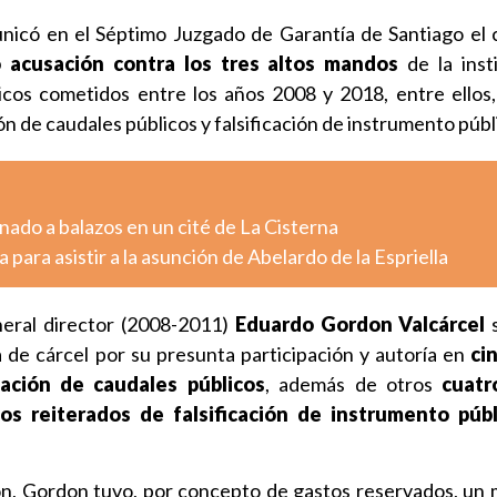
nicó en el Séptimo Juzgado de Garantía de Santiago el c
 acusación contra los tres altos mandos
de la inst
cos cometidos entre los años 2008 y 2018, entre ellos, 
n de caudales públicos y falsificación de instrumento públ
ado a balazos en un cité de La Cisterna
 para asistir a la asunción de Abelardo de la Espriella
neral director (2008-2011)
Eduardo Gordon Valcárcel
s
 de cárcel por su presunta participación y autoría en
ci
ación de caudales públicos
, además de otros
cuatr
tos reiterados de falsificación de instrumento públ
ón, Gordon tuvo, por concepto de gastos reservados, un 