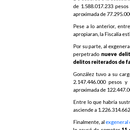
de 1.588.017.233 pesos 
aproximada de 77.295.000
Pese a lo anterior, entr
apropiaran, la Fiscalía e
Por su parte, al exgener
perpetrado
nueve delit
delitos reiterados de f
González tuvo a su carg
2.147.446.000 pesos y
aproximada de 122.447.00
Entre lo que habría sust
asciende a 1.226.314.662
Finalmente, al
exgeneral 
lo acusó de cometer
11 