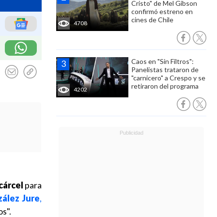
Cristo" de Mel Gibson
confirmó estreno en
cines de Chile
4708
Caos en "Sin Filtros":
Panelistas trataron de
"carnicero" a Crespo y se
retiraron del programa
4202
cárcel
para
zález Jure
,
os".