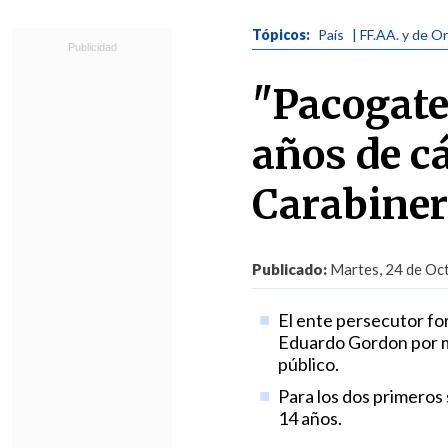
Tópicos:
País
| FF.AA. y de O
"Pacogate
años de cá
Carabine
Publicado:
Martes, 24 de Oct
El ente persecutor fo
Eduardo Gordon por ma
público.
Para los dos primeros 
14 años.