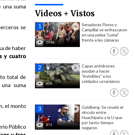
de una suma
Videos + Vistos
Senadoras Flores y
terceros se
Campillai se enfrascaron
en una pelea "cuma"
frente a las cámaras
2018
sa de haber
s y cuatro
Capas antidrones
ayudan a hacer
to total de
"invisibles" a los
soldados ucranianos
638
e una suma
n, el monto
Goldberg: Se reveló el
vínculo entre
Huachipato y la U que
por tanto tiempo
373
erio Público
negaron
cos y tres