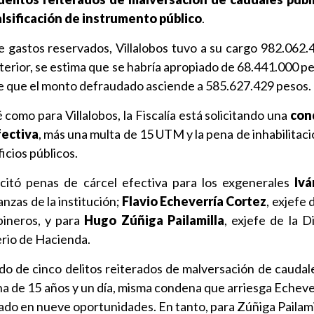
alsificación de instrumento público
.
 gastos reservados, Villalobos tuvo a su cargo 982.062.
terior, se estima que se habría apropiado de 68.441.000 p
ree que el monto defraudado asciende a 585.627.429 pesos.
como para Villalobos, la Fiscalía está solicitando una
con
fectiva
, más una multa de 15 UTM y la pena de inhabilitac
icios públicos.
licitó penas de cárcel efectiva para los exgenerales
Ivá
anzas de la institución;
Flavio Echeverría Cortez
, exjefe 
bineros, y para
Hugo Zúñiga Pailamilla
, exjefe de la D
rio de Hacienda.
o de cinco delitos reiterados de malversación de caudale
ena de 15 años y un día, misma condena que arriesga Echeve
rado en nueve oportunidades. En tanto, para Zúñiga Pailamil