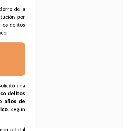
ierre de la
itución por
los delitos
ico.
olicitó una
nco delitos
o años de
ico
, según
monto total