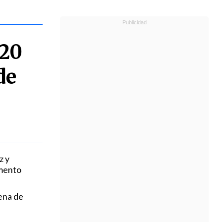
 20
de
z y
umento
pena de