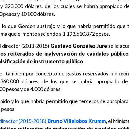
y 320.000 dólares, de los cuales se habría apropiado 
 pesos y 10.000 dólares.
e lo que Gordon sustrajo y lo que habría permitido que 
stima que el monto asciende a 1.193.610.872 pesos.
al director (2011-2015)
Gustavo González Jure
se le acu
os reiterados de malversación de caudales público
alsificación de instrumento público
.
o -también por concepto de gastos reservados- un mon
 360.000 dólares, de los que se habría apropiado d
0 pesos y de 4.000 dólares.
raído y lo que habría permitido que terceros se apropiara
 pesos.
director (2015-2018)
Bruno Villalobos Krumm
, el Minist
delitos reiterados de malversación de caudales públi