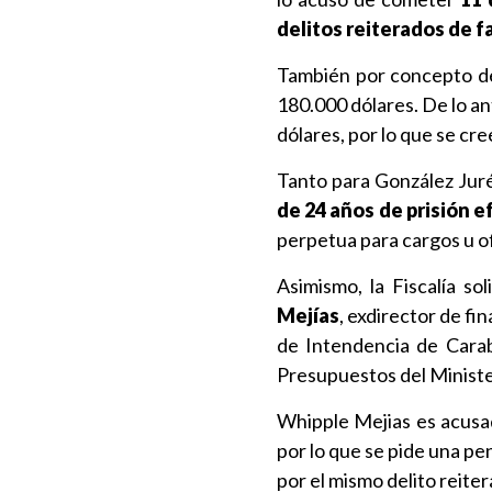
delitos reiterados de f
También por concepto de
180.000 dólares. De lo an
dólares, por lo que se c
Tanto para González Juré 
de 24 años de prisión e
perpetua para cargos u of
Asimismo, la Fiscalía so
Mejías
, exdirector de fin
de Intendencia de Cara
Presupuestos del Ministe
Whipple Mejias es acusad
por lo que se pide una p
por el mismo delito reite