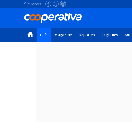
Síguenos:
País
Magazine
Deportes
Regiones
Mu