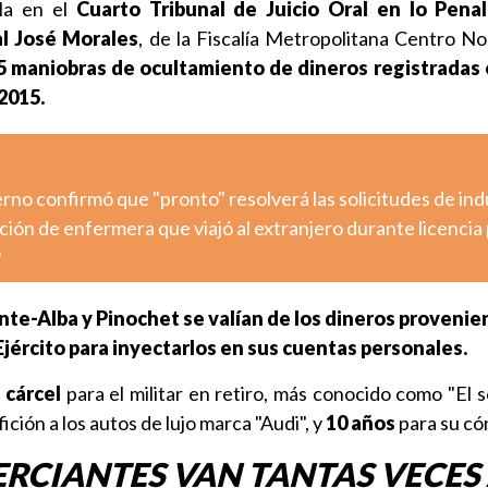
lla en el
Cuarto Tribunal de Juicio Oral en lo Pena
al José Morales
, de la Fiscalía Metropolitana Centro No
5 maniobras de ocultamiento de dineros registradas e
2015.
ierno confirmó que "pronto" resolverá las solicitudes de ind
ción de enfermera que viajó al extranjero durante licencia 
o
nte-Alba y Pinochet se valían de los dineros provenie
jército para inyectarlos en sus cuentas personales.
 cárcel
para el militar en retiro, más conocido como "El s
fición a los autos de lujo marca "Audi", y
10 años
para su có
ERCIANTES VAN TANTAS VECES