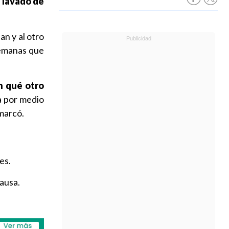
e lavado de
an y al otro
semanas que
n qué otro
a por medio
emarcó.
es.
causa.