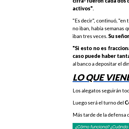
cifra- fueron cada dos 
activos"
.
"Es decir", continuó, "en 
no iban, había semanas 
iban tres veces.
Su señor
"Si esto no es fraccio
caso puede haber tant
al banco a depositar el d
LO QUE VIEN
Los alegatos seguirán tod
Luego será el turno del
C
Más tarde de la defensa 