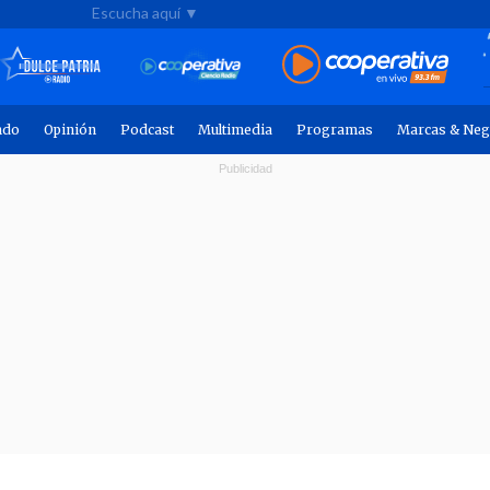
Escucha aquí ▼
ndo
Opinión
Podcast
Multimedia
Programas
Marcas & Neg