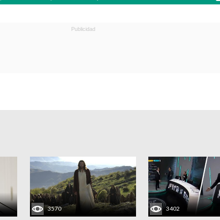
3570
3402