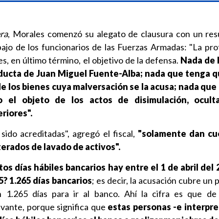
ra
, Morales comenzó su alegato de clausura con un re
ajo de los funcionarios de las Fuerzas Armadas: "La pro
es, en último término, el objetivo de la defensa.
Nada de l
nducta de Juan Miguel Fuente-Alba; nada que tenga q
de los bienes cuya malversación se la acusa; nada qu
 el objeto de los actos de disimulación, ocult
riores".
ido acreditadas", agregó el fiscal,
"solamente dan cu
terados de lavado de activos".
os días hábiles bancarios hay entre el 1 de abril del
5? 1.265 días bancarios
; es decir, la acusación cubre un
n 1.265 días para ir al banco. Ahí la cifra es que d
vante, porque significa que
estas personas -e interpr