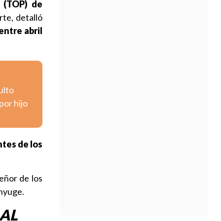
l (TOP) de
rte, detalló
ntre abril
ulto
por hijo
ntes de los
eñor de los
nyuge.
 AL