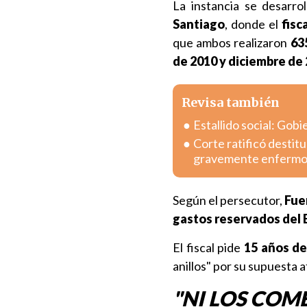
La instancia se desarro
Santiago
, donde el
fisc
que ambos realizaron
63
de 2010 y diciembre de 
Revisa también
Estallido social: Gob
Corte ratificó destitu
gravemente enferm
Según el persecutor,
Fue
gastos reservados del E
El fiscal pide
15 años de
anillos" por su supuesta a
"NI LOS COM