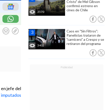
Cristo" de Mel Gibson
confirmó estreno en
cines de Chile
3570
Caos en "Sin Filtros":
Panelistas trataron de
"carnicero" a Crespo y se
retiraron del programa
3402
en jefe del
,
imputados