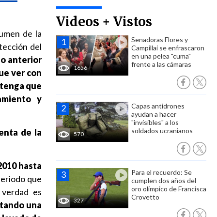
Videos + Vistos
sumen de la
Senadoras Flores y
tección del
Campillai se enfrascaron
en una pelea "cuma"
o anterior
frente a las cámaras
1656
ue ver con
e tenga que
amiento y
Capas antidrones
ayudan a hacer
"invisibles" a los
soldados ucranianos
enta de la
570
 2010 hasta
Para el recuerdo: Se
 periodo que
cumplen dos años del
oro olímpico de Francisca
e verdad es
Crovetto
327
etando una