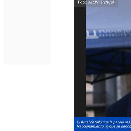
Foto:
ATON (archivo)
El fiscal detalló que la pareja 
fraccionamiento, lo que se denom