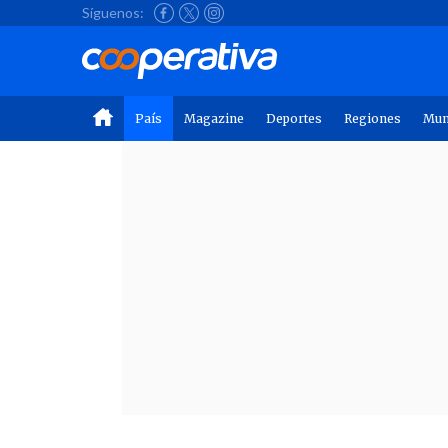
Síguenos:
País
Magazine
Deportes
Regiones
Mu