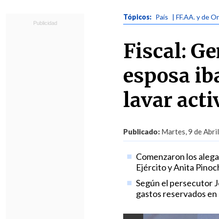
Tópicos:
País
| FF.AA. y de O
Fiscal: G
esposa ib
lavar acti
Publicado:
Martes, 9 de Abri
Comenzaron los alegat
Ejército y Anita Pinoc
Según el persecutor J
gastos reservados en 