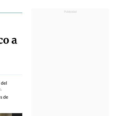
co a
 del
.
s de