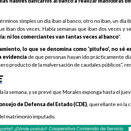
días hábiles bancarios al banco a realizar maniobras d
términos simples un día iban al banco, otro no iban, un día ib
que iban dos veces. Había semanas que iban dos veces y 
ía: ni los comerciantes van tantas veces al banco
".
namiento, lo que se denomina como 'pitufeo', no sé e
a evidencia
de que personas hayan ido prácticamente dí
inero producto de la malversación de caudales públicos", r
E
a la semana, y se prevé que Morales exponga hasta el juev
onsejo de Defensa del Estado (CDE)
, querellante en la 
del matrimonio imputado.