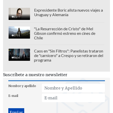
Expresidente Boric alista nuevos viajes a
Uruguay y Alemania
6177
"La Resurrección de Cristo" de Mel
Gibson confirmó estreno en cines de
3751
Chile
Caos en "Sin Filtros": Panelistas trataron
de "carnicero" a Crespo y se retiraron del
3506
programa
Suscríbete a nuestro newsletter
El Gobierno anunció en marzo su
decisión de excluir a las empresas
Nombre y apellido
israelíes de la exposición aeroespacial, lo
E-mail
que despertó críticas de la oposición de
derecha y llevó al embajador de Israel en