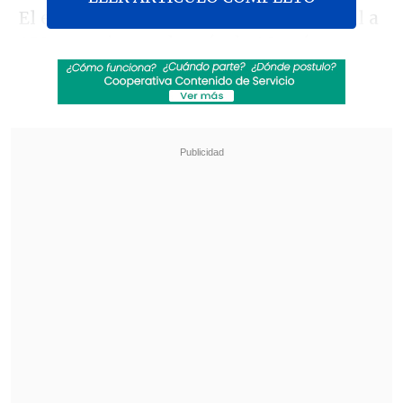
El evento, que reúne hasta el 14 de abril a
450 expositores de más de 40 países,
contó con la presencia de la ministra de
Defensa, Maya Fernández, que no dio
declaraciones
en la ceremonia de
apertura.
Revisa también
Estallido social: Gobierno confirmó que
"pronto" resolverá las solicitudes de indulto
Corte ratificó destitución de enfermera que
viajó al extranjero durante licencia por hijo
gravemente enfermo
"Los ámbitos de la feria han ido dando