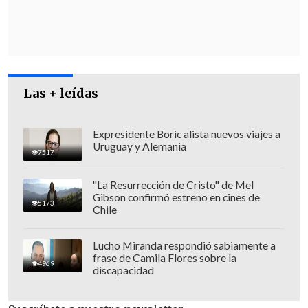
Las + leídas
Expresidente Boric alista nuevos viajes a
Uruguay y Alemania
7517
"La Resurrección de Cristo" de Mel
Gibson confirmó estreno en cines de
5173
Chile
El ingreso del cabo al programa de
cirugía bariátrica fue en enero de 2021,
Lucho Miranda respondió sabiamente a
frase de Camila Flores sobre la
pero debido a la pandemia del Covid-19 y
4969
discapacidad
otras circunstancias,
la operación se fue
postergando por los siguientes años
.