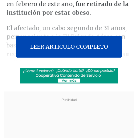
en febrero de este año,
fue retirado de la
institución por estar obeso
.
El afectado, un cabo segundo de 31 años,
perteneciente a la IV Brigada Aérea con
base en Punta Arenas,
interpuso un
LEER ARTICULO COMPLETO
recurso de protección por considerar su
salida "ilegal y arbitraria"
, un pedido
que terminó siendo respaldado por la
justicia.
Revisa también
Tras presión del oficialismo: Kast afirma que
indultos y plan de seguridad "van por carriles
separados"
Juan Carlos Reinao, exalcalde de Renaico,