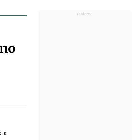
 no
 la