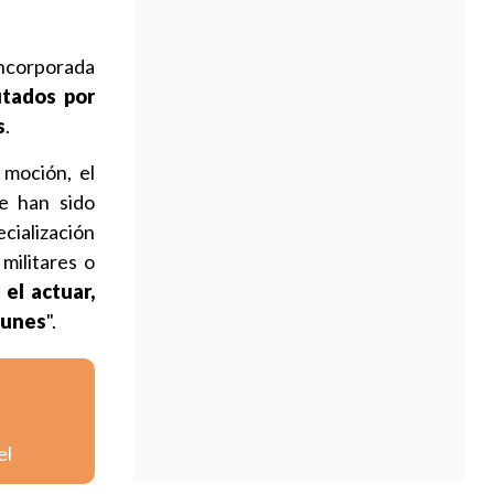
incorporada
tados por
s
.
moción, el
e han sido
cialización
militares o
 el actuar,
munes
".
el