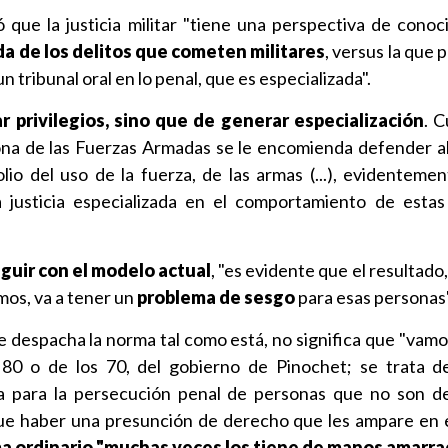
que la justicia militar "tiene una perspectiva de conoc
da de los delitos que cometen militares
, versus la que
n tribunal oral en lo penal, que es especializada".
r privilegios, sino que de generar especialización
. 
ona de las Fuerzas Armadas se le encomienda defender a
lio del uso de la fuerza, de las armas (...), evidenteme
justicia especializada en el comportamiento de estas
guir con el modelo actual
, "es evidente que el resultado,
mos, va a tener un
problema de sesgo
para esas personas"
se despacha la norma tal como está, no significa que "vamo
s 80 o de los 70, del gobierno de Pinochet; se trata d
a para la persecución penal de personas que no son d
e haber una presunción de derecho que les ampare en e
ma ordinario "muchas veces los tiene de manos amarr