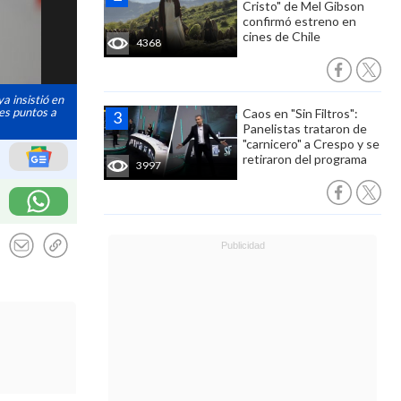
Cristo" de Mel Gibson
confirmó estreno en
cines de Chile
4368
a insistió en
es puntos a
Caos en "Sin Filtros":
Panelistas trataron de
"carnicero" a Crespo y se
retiraron del programa
3997