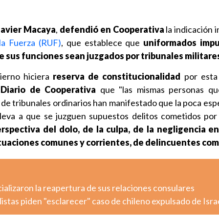
Javier Macaya
,
defendió en Cooperativa
la indicación 
la Fuerza (RUF)
, que establece que
uniformados impu
 de sus funciones sean juzgados por tribunales militare
ierno hiciera
reserva de constitucionalidad
por esta 
 Diario de Cooperativa
que "las mismas personas qu
 de tribunales ordinarios han manifestado que la poca espe
lleva a que se juzguen supuestos delitos cometidos por 
rspectiva del dolo, de la culpa, de la negligencia en
situaciones comunes y corrientes, de delincuentes co
cializaron la reapertura de sus relaciones consulares
listas piden "esclarecer" caso de chileno expulsado de Isra