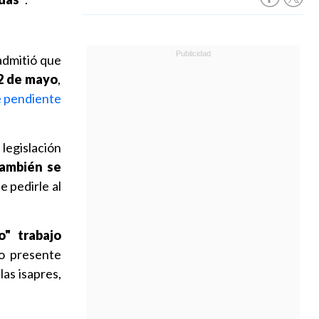
 admitió que
12 de mayo
,
e pendiente
 legislación
también se
e pedirle al
o" trabajo
vo presente
las isapres,