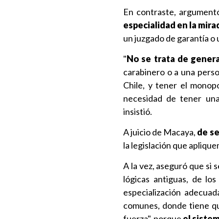
En contraste, argumentó 
especialidad en la mira
un juzgado de garantía o u
"
No se trata de genera
carabinero o a una pers
Chile, y tener el monopo
necesidad de tener una 
insistió.
A juicio de Macaya,
de se
la legislación que aplique
A la vez, aseguró que si 
lógicas antiguas, de lo
especialización adecuad
comunes, donde tiene qu
fuerza", porque
el siste