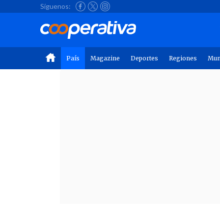
Síguenos:
País
Magazine
Deportes
Regiones
Mu