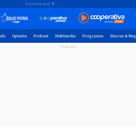
Escucha aquí ▼
ndo
Opinión
Podcast
Multimedia
Programas
Marcas & Neg