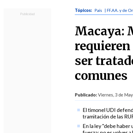
Tópicos:
País
| FF.AA. y de O
Macaya: M
requieren 
ser trata
comunes
Publicado:
Viernes, 3 de May
El timonel UDI defendi
tramitación de las RUF
En la ley "debe haber 
fuerza: no es volver a