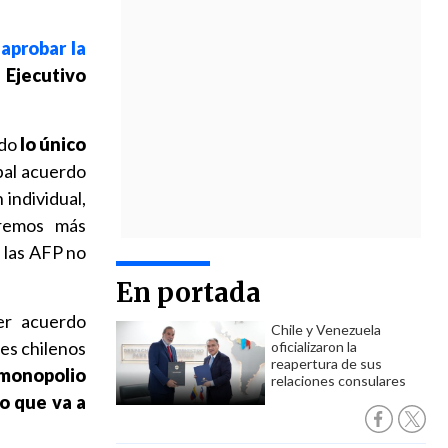
aprobar la
l Ejecutivo
ndo
lo único
ipal acuerdo
 individual,
remos más
 las AFP no
En portada
er acuerdo
Chile y Venezuela
res chilenos
oficializaron la
reapertura de sus
 monopolio
relaciones consulares
to que va a