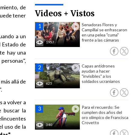
imiento, de
Videos + Vistos
 puede tener
Senadoras Flores y
Campillai se enfrascaron
en una pelea "cuma"
Cuando a un
frente a las cámaras
1957
l Estado de
nte hay una
 personas",
Capas antidrones
ayudan a hacer
"invisibles" a los
 más allá de
soldados ucranianos
625
.
s a volver a
Para el recuerdo: Se
e buscar la
cumplen dos años del
oro olímpico de Francisca
elincuentes
Crovetto
340
l uso de la
adas"
.