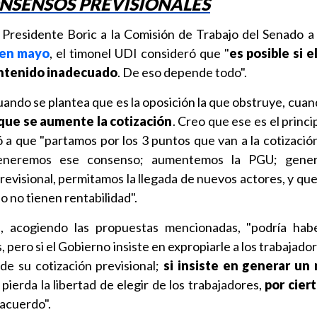
NSENSOS PREVISIONALES
 Presidente Boric a la Comisión de Trabajo del Senado a
 en mayo
, el timonel UDI consideró que "
es posible si e
contenido inadecuado
. De eso depende todo".
uando se plantea que es la oposición la que obstruye, cua
que se aumente la cotización
. Creo que ese es el princ
ó a que "partamos por los 3 puntos que van a la cotización
eneremos ese consenso; aumentemos la PGU; gene
revisional, permitamos la llegada de nuevos actores, y que
 no tienen rentabilidad".
, acogiendo las propuestas mencionadas, "podría hab
 pero si el Gobierno insiste en expropiarle a los trabajado
 de su cotización previsional;
si insiste en generar un
ierda la libertad de elegir de los trabajadores,
por cier
 acuerdo".