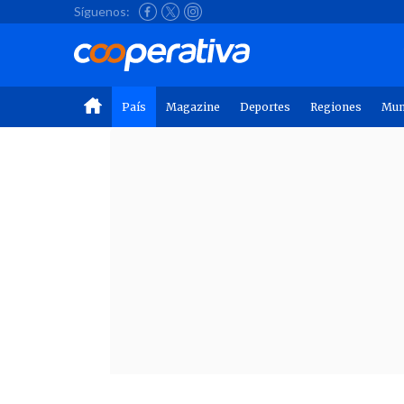
Síguenos:
País
Magazine
Deportes
Regiones
Mu