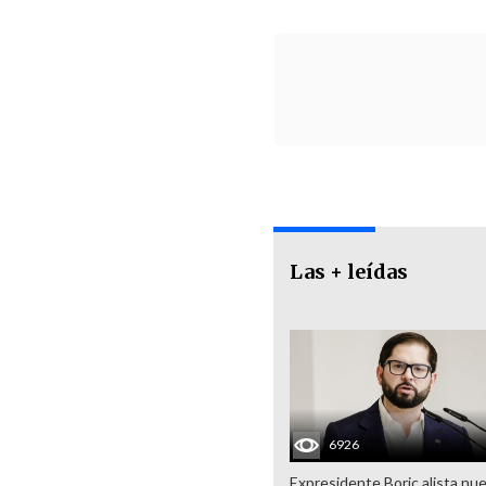
Las + leídas
6926
Expresidente Boric alista nu