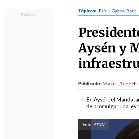
Tópicos:
País
| Gabriel Boric
Presidente
Aysén y M
infraestr
Publicado:
Martes, 3 de Febr
En Aysén, el Mandatari
de promulgar una ley 
Foto:
ATON