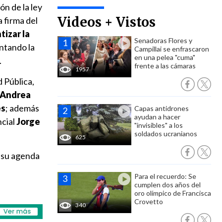
ón de la ley
Videos + Vistos
 firma del
tizar la
Senadoras Flores y
ntando la
Campillai se enfrascaron
en una pelea "cuma"
.
frente a las cámaras
1957
 Pública,
Andrea
es
; además
Capas antidrones
ayudan a hacer
ncial
Jorge
"invisibles" a los
soldados ucranianos
625
r su agenda
Para el recuerdo: Se
cumplen dos años del
oro olímpico de Francisca
Crovetto
340