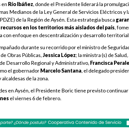
s en
Río Ibáñez
, donde el Presidente liderará la promulgaci
mas Medianos de la Ley General de Servicios Eléctricos y la
PDZE) de la Región de Aysén. Esta estrategia busca
garan
recursos en los territorios más aislados del país
, fome
a con enfoque en descentralización y desarrollo territorial
mpañado durante su recorrido por el ministro de Seguridad
ra de Obras Públicas,
Jessica López
; la ministra (s) de Salud,
a de Desarrollo Regional y Administrativo,
Francisca Peral
como el gobernador
Marcelo Santana
, el delegado preside
y alcaldesas de la zona.
dades en Aysén, el Presidente Boric tiene previsto continua
anes
el viernes 6 de febrero.