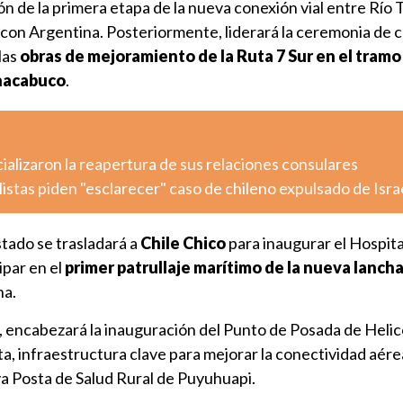
n de la primera etapa de la nueva conexión vial entre Río 
 con Argentina. Posteriormente, liderará la ceremonia de 
las
obras de mejoramiento de la Ruta 7 Sur en el tramo
hacabuco
.
cializaron la reapertura de sus relaciones consulares
listas piden "esclarecer" caso de chileno expulsado de Isra
stado se trasladará a
Chile Chico
para inaugurar el Hospita
ipar en el
primer patrullaje marítimo de la nueva lanch
na.
, encabezará la inauguración del Punto de Posada de Heli
a, infraestructura clave para mejorar la conectividad aére
eva Posta de Salud Rural de Puyuhuapi.