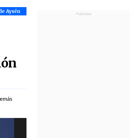
de Aysén
ión
además