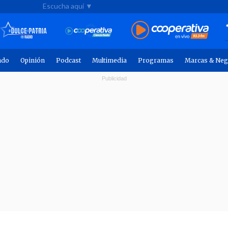
Escucha aquí ▼
ndo
Opinión
Podcast
Multimedia
Programas
Marcas & Neg