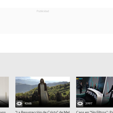
4368
3997
evos
"La Resurrección de Cristo" de Mel
Caos en "Sin Filtros": P