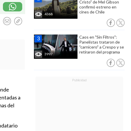
Cristo" de Mel Gibson
confirmó estreno en
cines de Chile
4368
Caos en "Sin Filtros":
Panelistas trataron de
"carnicero" a Crespo y se
retiraron del programa
3997
onde
entadas a
mas del
ndatario