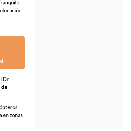
Tranquilo,
colocación
el
l Dr.
a de
cópteros
a en zonas