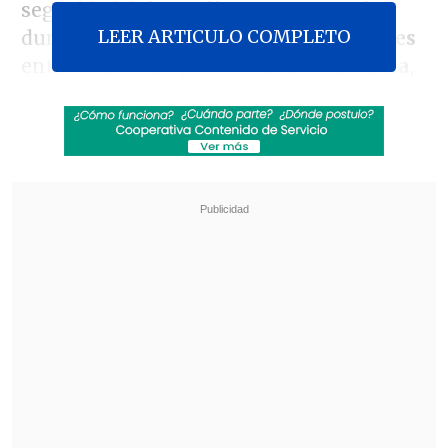
seguridad del
estadio Monumental
LEER ARTICULO COMPLETO
durante el partido de
Copa Libertadores
entre
Colo Colo
y el brasileño
Fortaleza
,
donde dos menores de edad perdieron la
vida el jueves pasado.
"Yo estoy trabajando activamente en
todas y cada una de las tareas que nos
son propias.
Todo el fin de semana
estaremos desplegados en distintos
puntos de la región, en tareas de control
y fiscalización, en tareas vinculadas al
fútbol, de manera que
seguimos en
nuestras funciones con mucha fuerza,
con mucha energía"
, dijo la autoridad de
Gobierno y exalcalde de Independencia.