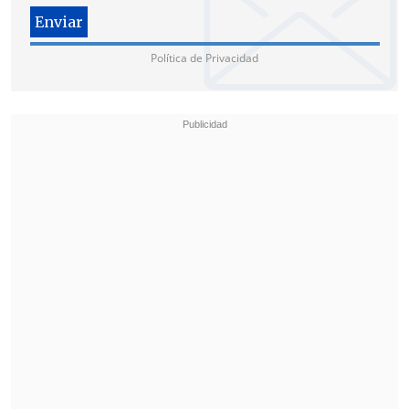
"Hasta el momento en que la
anunciamos (la acusación
Política de Privacidad
constitucional), sí la teníamos (la
garantía de respaldos), pero
esto es
dinámico y evidentemente pueden
haber descuelgues
y eso es lo que hay
que seguir conversando también. Es una
realidad que puede ocurrir", reconoció la
diputada
Flor Weisse
(UDI).
"Lo que nosotros buscamos es que el
señor Gonzalo Durán no siga en su
cargo.
Si renuncia y da un paso al
costado, sería inoficioso seguir con la
acusación, entendiendo además que
se
pelean voto a voto algunas acusaciones,