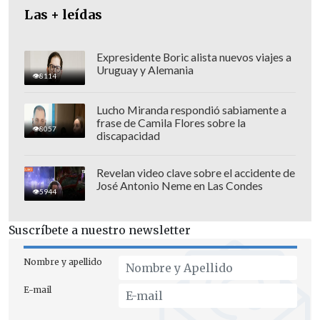
Las + leídas
en él sin esperar los resultados de la
investigación penal, aunque algunos
miembros admiten que la situación es
Expresidente Boric alista nuevos viajes a
Uruguay y Alemania
dinámica y pueden cambiar los apoyos.
8114
Lucho Miranda respondió sabiamente a
frase de Camila Flores sobre la
8057
discapacidad
Revelan video clave sobre el accidente de
José Antonio Neme en Las Condes
5944
Suscríbete a nuestro newsletter
Nombre y apellido
E-mail