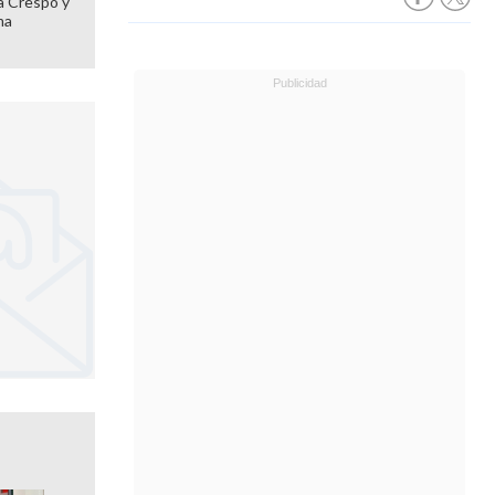
 a Crespo y
ma