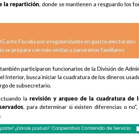
 la repartición
, donde se mantienen a resguardo los fo
G ante Fiscalía por irregularidades en gastos electorales
io se prepara con más ventas y panoramas familiares
e también participaron funcionarios de la División de Admi
el Interior, busca iniciar la cuadratura de los dineros usa
rgo de subsecretario.
fectuando la
revisión y arqueo de la cuadratura de 
eservados
, para determinar si existen diferencias o no",
.