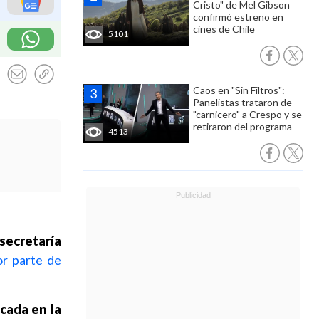
Cristo" de Mel Gibson
confirmó estreno en
cines de Chile
5101
Caos en "Sin Filtros":
Panelistas trataron de
"carnicero" a Crespo y se
retiraron del programa
4513
bsecretaría
or parte de
icada en la