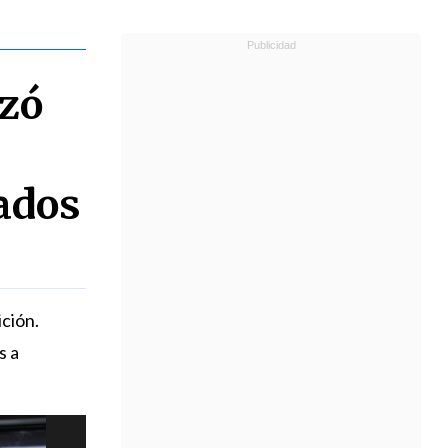
izó
vados
ición.
s a