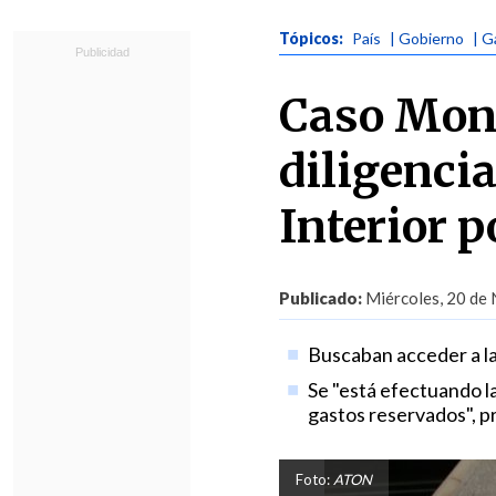
Tópicos:
País
| Gobierno
| G
Caso Mons
diligencia
Interior p
Publicado:
Miércoles, 20 de 
Buscaban acceder a la 
Se "está efectuando la
gastos reservados", pr
Foto:
ATON