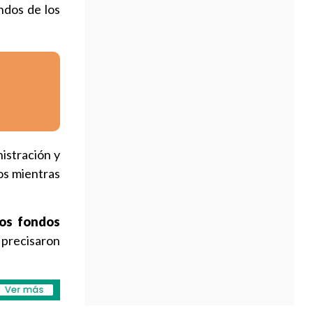
ndos de los
nistración y
dos mientras
los fondos
 precisaron