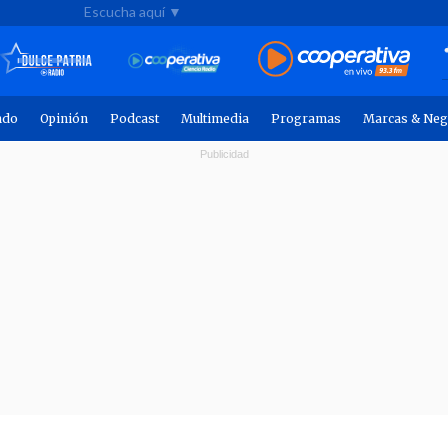
Escucha aquí ▼
ndo
Opinión
Podcast
Multimedia
Programas
Marcas & Neg