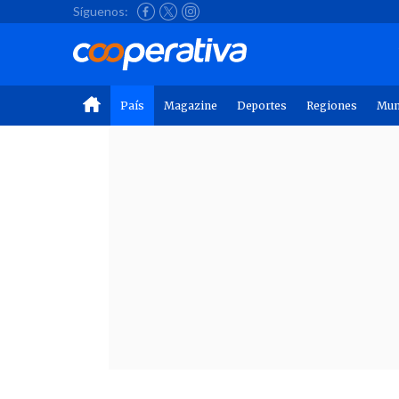
Síguenos:
País
Magazine
Deportes
Regiones
Mu