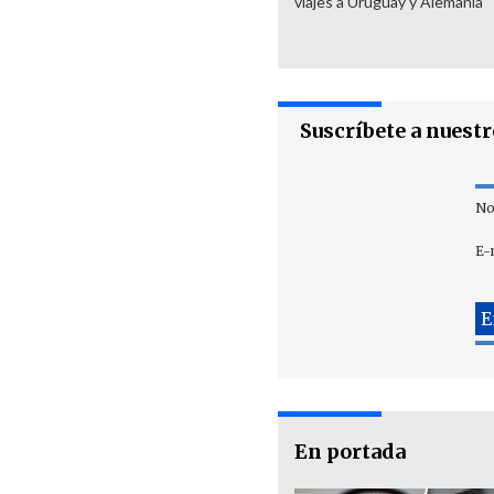
viajes a Uruguay y Alemania
Suscríbete a nuest
No
E-
En portada