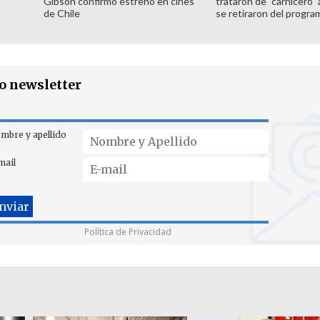
Gibson confirmó estreno en cines
trataron de "carnicero"
de Chile
se retiraron del progra
ro newsletter
mbre y apellido
mail
Política de Privacidad