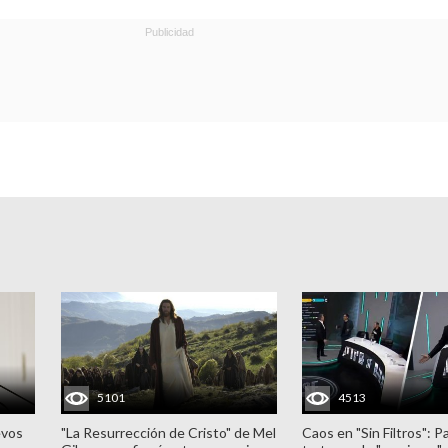
5101
4513
evos
"La Resurrección de Cristo" de Mel
Caos en "Sin Filtros": P