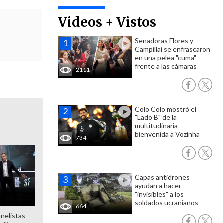
Videos + Vistos
Senadoras Flores y
Campillai se enfrascaron
en una pelea "cuma"
frente a las cámaras
2111
Colo Colo mostró el
"Lado B" de la
multitudinaria
bienvenida a Vozinha
734
Capas antidrones
ayudan a hacer
"invisibles" a los
soldados ucranianos
664
anelistas