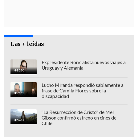
contra Las Mujeres que se contactara con
su contraparte de la Fiscalía Centro
Norte,
con la finalidad de ponerse a
disposición de la víctima.
Las + leídas
Expresidente Boric alista nuevos viajes a
Uruguay y Alemania
8020
Lucho Miranda respondió sabiamente a
frase de Camila Flores sobre la
7663
discapacidad
"La Resurrección de Cristo" de Mel
Gibson confirmó estreno en cines de
5434
Chile