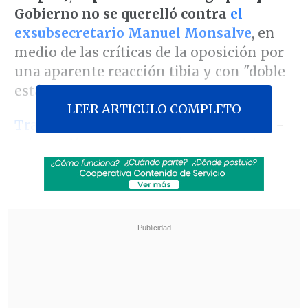
Gobierno no se querelló contra
el
exsubsecretario Manuel Monsalve
, en
medio de las críticas de la oposición por
una aparente reacción tibia y con "doble
estándar" frente a este tipo de casos.
LEER ARTICULO COMPLETO
Tras enterarse de lo ocurrido el jueves
-
mismo día en que el escándalo se hizo
público- Orellana no se refirió
directamente al exsubsecretario del
Interior ni condenó los hechos, como en
otras ocasiones.
Revisa también
Prisión para acusado de secuestrar, violar y
agredir brutalmente a expareja en Santa