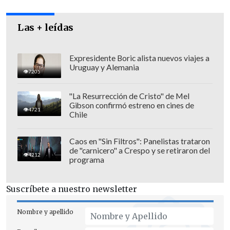
crea estupor (...) de una situación que los
sobrepasó a todos, no me parece una
Las + leídas
actitud constructiva".
"Mucho menos me pareció una
Expresidente Boric alista nuevos viajes a
Uruguay y Alemania
publicidad política del presidente de la
7205
UDI, que decía que mientras la
"La Resurrección de Cristo" de Mel
delincuencia está al descampado, el
Gibson confirmó estreno en cines de
4721
Chile
Gobierno, a través de su principal
encargado, se dedica a lo que todos
Caos en "Sin Filtros": Panelistas trataron
sabemos, como diciendo que esto fue
de "carnicero" a Crespo y se retiraron del
4212
deliberado. Eso es política baja",
programa
recriminó el otrora titular de Hacienda,
Segpres y Mineduc.
Suscríbete a nuestro newsletter
Nombre y apellido