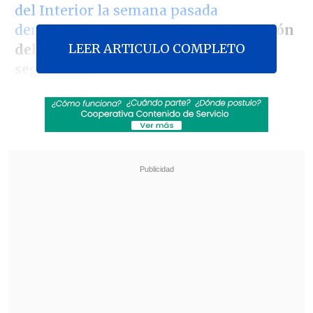
del Interior la semana pasada
denunciado por violación
, con la
gestión
LEER ARTICULO COMPLETO
del Gobierno frente a la crisis de
seguridad.
El spot, enmarcado en las elecciones de
este finde semana, lo presenta el
timonel
gremialista, Guillermo Ramírez
, quien
recuerda los constantes emplazamientos
a La Moneda para que removiera al
gabinete de seguridad, y sostiene:
"El
tiempo nos dio la razón, porque mientras
usted sufre asaltos, portonazos, robos,
encerronas y crímenes, la principal
autoridad encargada de combatir la
delincuencia, no hacía su trabajo por las