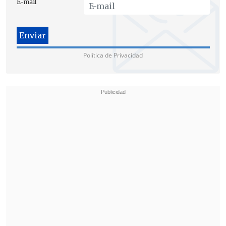
E-mail
Política de Privacidad
Eyzaguirre enfatizó el caso
debería
tratarse "únicamente (como) un caso
personal"
, y donde "
el problema del
Gobierno es que se demoró en reaccionar
,
pero esa es toda su culpa, que no es
menor, pero esa es su culpa".