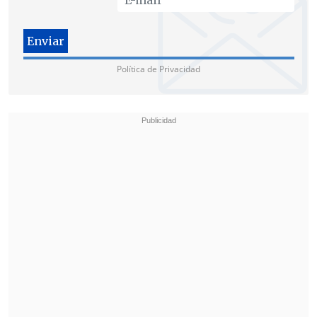
Coloma manifestó la molestia de la UDI
con el ajuste de gabinete
Política de Privacidad
Pese a que la senadora Van Rysselberghe
no profundizó en cuanto al cambio en el
gabinete y se limitó a decir que era
necesario hacerlo rápido y que en el
tiempo se verá si la decisión fue buena o
mala,
en la UDI hay molestia con el
ajuste del Presidente Piñera en su
equipo.
Para el senador
Juan Antonio Coloma
, el
gabinete se "cargó" hacia Renovación
Nacional.