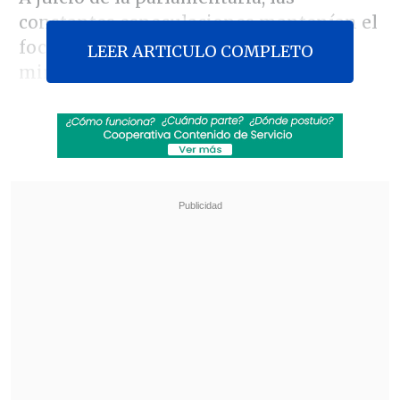
constantes especulaciones mantenían el
foco puesto en el eventual ajuste
LEER ARTICULO COMPLETO
ministerial y no en otros temas.
Revisa también
Tras presión del oficialismo: Kast afirma que
indultos y plan de seguridad "van por carriles
separados"
Juan Carlos Reinao, exalcalde de Renaico,
cumplirá 15 años de cárcel por delitos sexuales
"La mejor decisión fue hacerlo ya,
porque no aguantaba un día más todo
este tipo de especulaciones porque al
final todo gira en torno a