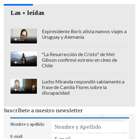
Las + leídas
"Habrá que ver en el transcurso del
Expresidente Boric alista nuevos viajes a
tiempo si la decisión fue buena o mala,
Uruguay y Alemania
7522
en el fondo deseamos el mayor de los
éxitos,
necesitamos que a este Gobierno
"La Resurrección de Cristo" de Mel
Gibson confirmó estreno en cines de
le vaya bien, estamos seguros que
5179
Chile
tenemos grandes candidatos y por lo
tanto nosotros queremos que a este
Lucho Miranda respondió sabiamente a
frase de Camila Flores sobre la
Gobierno le vaya bien", dijo la
5075
discapacidad
legisladora.
Suscríbete a nuestro newsletter
"Habrá que ver si los cambios fueron los
necesarios, los justos, los que
Nombre y apellido
correspondían y los nuevos ministros
E-mail
tendrán que demostrar eso", añadió.