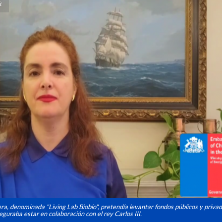
k
era, denominada "Living Lab Biobío", pretendía levantar fondos públicos y priva
eguraba estar en colaboración con el rey Carlos III.