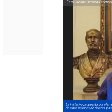
Foto:
Susana Herrera/Faceboo
La iniciativa propuesta por Herr
de cinco millones de dólares y as