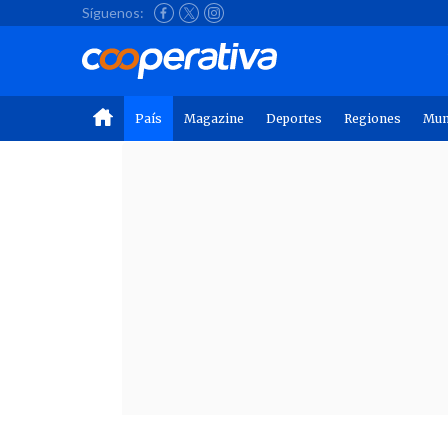
Síguenos:
País
Magazine
Deportes
Regiones
Mu