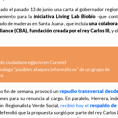
iado el pasado 13 de junio una carta al gobernador region
iamiento para la
iniciativa Living Lab Biobío
-que cont
do de maderas en Santa Juana-, que incluía
una colabora
iance (CBA), fundación creada por el rey Carlos III,
y e
 de ciudadano egipcio en Coronel
indaga "posibles ataques informáticos" de un grupo de
co
imo fin de semana, provocó un
repudio transversal desd
ones para su renuncia al cargo. En paralelo, Herrera, in
ón Regionalista Verde Social,
recibió hoy el
respaldo de 
defendió que la propuesta surgió por parte del rey Carlos 