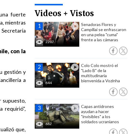
Videos + Vistos
una fuerte
ra, mientras
Senadoras Flores y
Campillai se enfrascaron
 Secretaría
en una pelea "cuma"
frente a las cámaras
2207
ile, con la
Colo Colo mostró el
"Lado B" de la
u gestión y
multitudinaria
ancillería a
bienvenida a Vozinha
844
r supuesto,
Capas antidrones
 requirió",
ayudan a hacer
"invisibles" a los
soldados ucranianos
682
ualizó que,