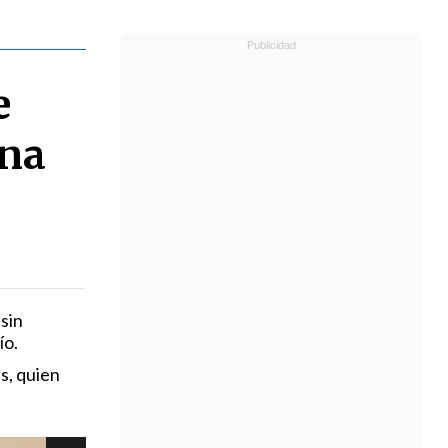
e
ena
sin
ío.
s, quien