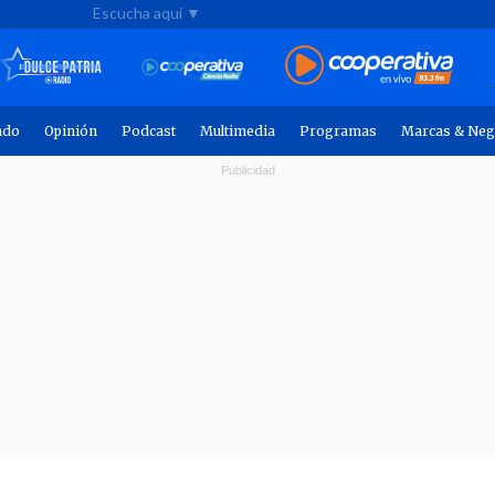
Escucha aquí ▼
ndo
Opinión
Podcast
Multimedia
Programas
Marcas & Neg