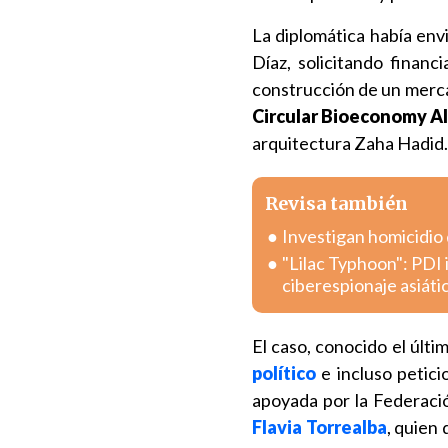
La diplomática había env
Díaz, solicitando financ
construcción de un merca
Circular Bioeconomy All
arquitectura Zaha Hadid.
Revisa también
Investigan homicidio
"Lilac Typhoon": PDI 
ciberespionaje asiáti
El caso, conocido el últ
político
e incluso petici
apoyada por la Federaci
Flavia Torrealba
, quien 