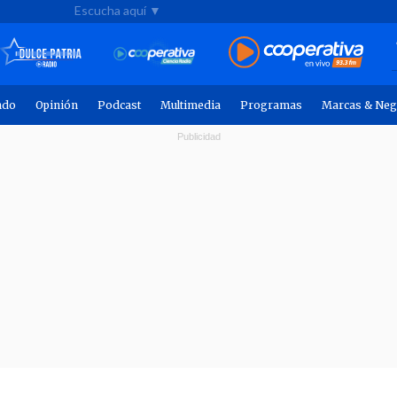
Escucha aquí ▼
ndo
Opinión
Podcast
Multimedia
Programas
Marcas & Neg