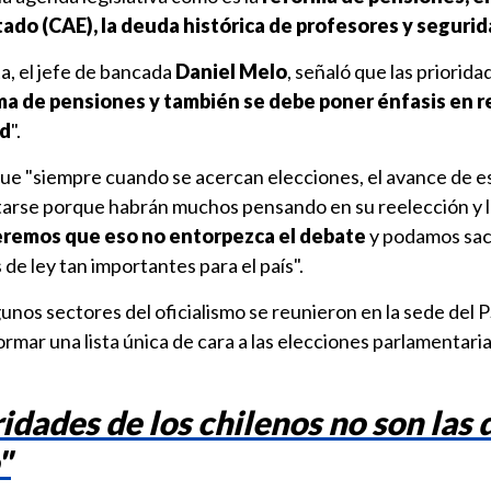
tado (CAE), la deuda histórica de profesores y segurid
ta, el jefe de bancada
Daniel Melo
, señaló que las priorid
orma de pensiones y también se debe poner énfasis en r
ud
".
que "siempre cuando se acercan elecciones, el avance de es
ultarse porque habrán muchos pensando en su reelección y 
remos que eso no entorpezca el debate
y podamos sac
de ley tan importantes para el país".
nos sectores del oficialismo se reunieron en la sede del P
formar una lista única de cara a las elecciones parlamentaria
idades de los chilenos no son las 
"