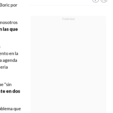
 Boric por
"nosotros
n las que
s
ento en la
na agenda
teria
ue "sin
nte en dos
problema que