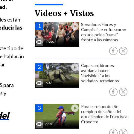
ad.
Videos + Vistos
ades están
Senadoras Flores y
educir las
Campillai se enfrascaron
en una pelea "cuma"
frente a las cámaras
1886
te tipo de
le hablarán
ar
Capas antidrones
ayudan a hacer
"invisibles" a los
soldados ucranianos
602
S para
s y
Para el recuerdo: Se
cumplen dos años del
del
oro olímpico de Francisca
Crovetto
334