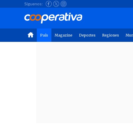
Síguenos:
País
Magazine
Deportes
Regiones
Mu