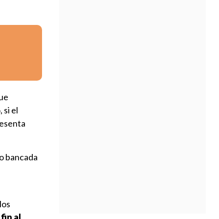
que
 si el
resenta
mo bancada
los
fin al