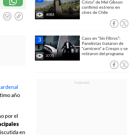
Cristo" de Mel Gibson
confirmó estreno en
cines de Chile
4083
Caos en "Sin Filtros":
Panelistas trataron de
"carnicero" a Crespo y se
retiraron del programa
3775
 cardenal
último año
o por el
ncipales
iscutida en