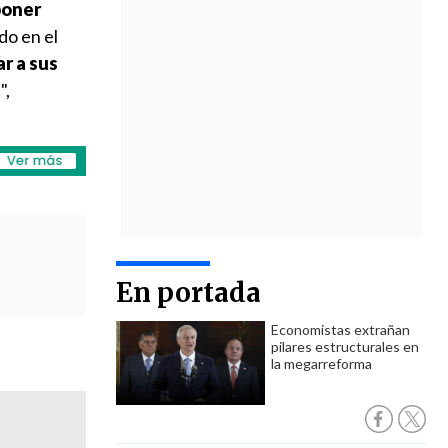
poner
do en el
ar a sus
s
",
En portada
Economistas extrañan
pilares estructurales en
la megarreforma