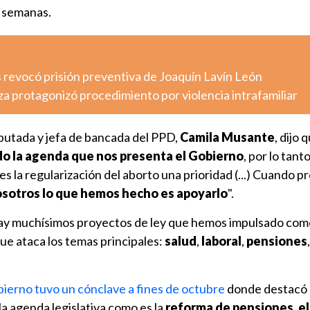
s semanas.
 revocó prisión preventiva de Joaquín Lavín León
a protagonizó procedimiento por violencia intrafamiliar
diputada y jefa de bancada del PPD,
Camila Musante
, dijo 
o la agenda que nos presenta el Gobierno
, por lo tanto,
es la regularización del aborto una prioridad (...) Cuando p
sotros lo que hemos hecho es apoyarlo
".
hay muchísimos proyectos de ley que hemos impulsado co
ue ataca los temas principales:
salud
,
laboral
,
pensiones
,
bierno tuvo un cónclave a fines de octubre
donde destacó 
la agenda legislativa como es la
reforma de pensiones, el 