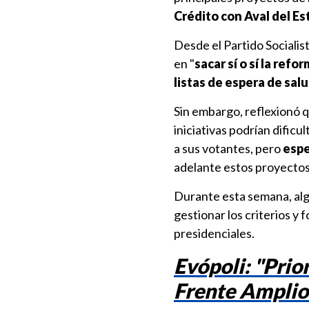
Crédito con Aval del Es
Desde el Partido Socialis
en "
sacar sí o sí la ref
listas de espera de sal
Sin embargo, reflexionó 
iniciativas podrían dific
a sus votantes, pero
espe
adelante estos proyectos 
Durante esta semana, algu
gestionar los criterios y 
presidenciales.
Evópoli: "Prior
Frente Amplio