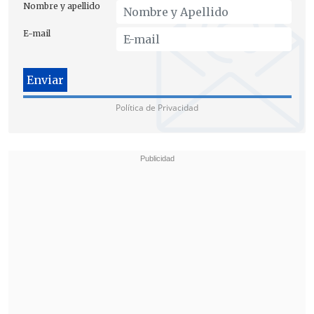
Nombre y apellido
E-mail
"
La Congregación Marista de Chile
, aun
sin tener todavía mayores antecedentes
sobre este proceso,
considera el anuncio
Política de Privacidad
de la Santa Sede como una buena
noticia, que da tranquilidad a todos,
especialmente a las víctimas de estos
abusos, q
uienes pública y privadamente,
habían solicitado en reiteradas
oportunidades esta indagatoria
", agrega
luego la nota.