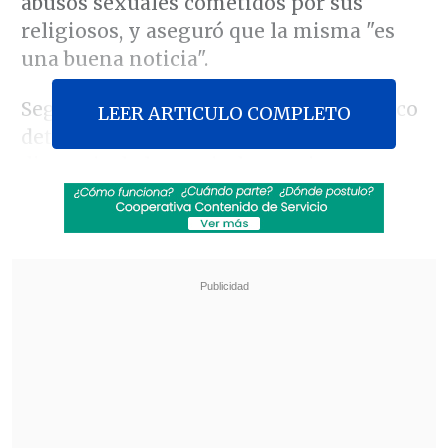
abusos sexuales cometidos por sus
religiosos, y aseguró que la misma "es
una buena noticia".
Según se conoció este viernes, Francisco
LEER ARTICULO COMPLETO
determinó que los maristas tomen
distancia de la autoindagatoria que
estaban realizando, y que los
antecedentes de la misma sean derivados
a la
Congregación para la Doctrina de la
Fe
, en el Vaticano, para que ésta
instruya
un proceso canónico
.
Revisa también
José Antonio Neme protagonizó colisión en
Las Condes