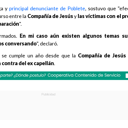
ga y
principal denunciante de Poblete
, sostuvo que "ef
rso entre la
Compañía de Jesús
y
las víctimas con el p
paración
".
irmados.
En mi caso aún existen algunos temas su
os conversando
", declaró.
o se cumple un año desde que la
Compañía de Jesús
 contra del ex capellán
.