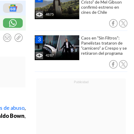
Cristo" de Mel Gibson
confirmó estreno en
cines de Chile
4875
Caos en "Sin Filtros":
Panelistas trataron de
"carnicero" a Crespo y se
retiraron del programa
4287
as de abuso
,
aldo Bown
,