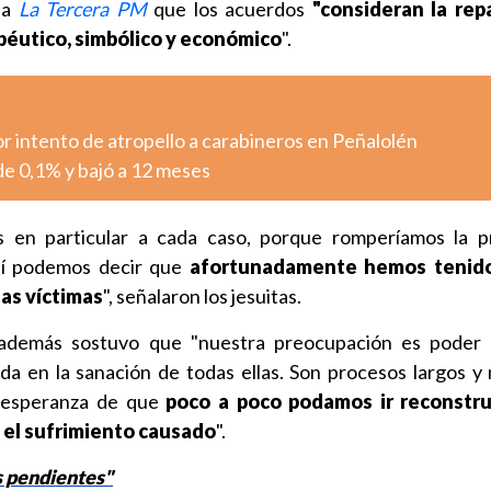
 a
La Tercera PM
que los acuerdos
"consideran la rep
apéutico, simbólico y económico
".
r intento de atropello a carabineros en Peñalolén
 de 0,1% y bajó a 12 meses
 en particular a cada caso, porque romperíamos la pr
 sí podemos decir que
afortunadamente hemos tenid
as víctimas
", señalaron los jesuitas.
además sostuvo que "nuestra preocupación es poder 
da en la sanación de todas ellas. Son procesos largos y
 esperanza de que
poco a poco podamos ir reconstr
 el sufrimiento causado
".
s pendientes"