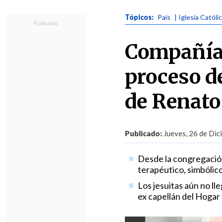
Tópicos:
País
| Iglesia Católi
Compañía
proceso d
de Renato
Publicado:
Jueves, 26 de Dic
Desde la congregación
terapéutico, simbólic
Los jesuitas aún no l
ex capellán del Hogar 