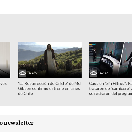
4875
4287
evos
"La Resurrección de Cristo" de Mel
Caos en "Sin Filtros": P
Gibson confirmó estreno en cines
trataron de "carnicero"
de Chile
se retiraron del progra
ro newsletter