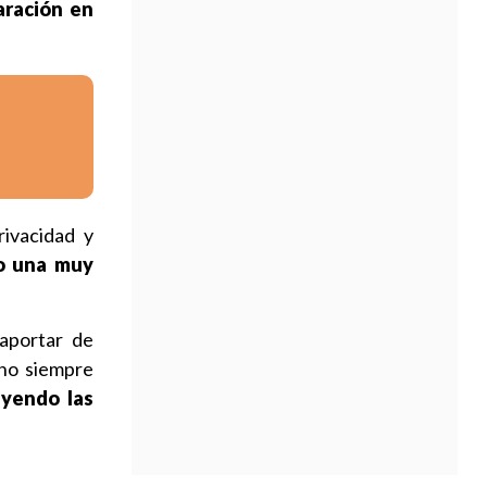
aración en
ivacidad y
o una muy
aportar de
 no siempre
uyendo las