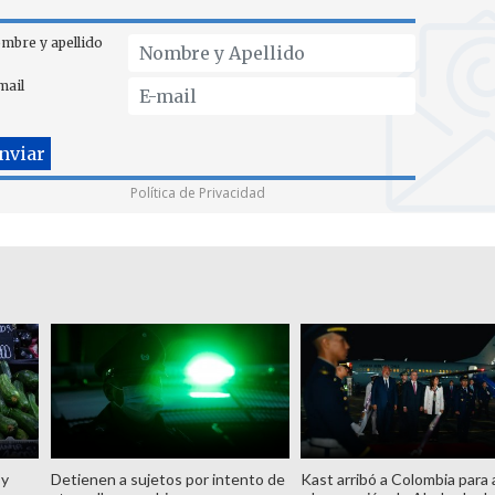
mbre y apellido
mail
Política de Privacidad
 y
Detienen a sujetos por intento de
Kast arribó a Colombia para a