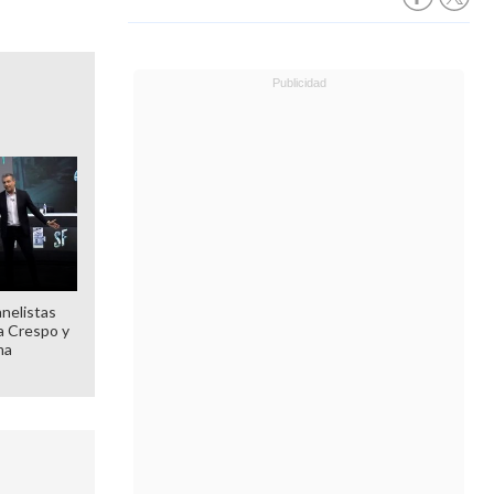
anelistas
 a Crespo y
ma