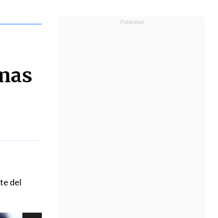
imas
te del