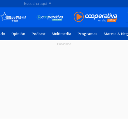
Escucha aquí ▼
ndo
Opinión
Podcast
Multimedia
Programas
Marcas & Neg