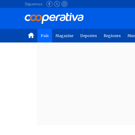
Síguenos:
País
Magazine
Deportes
Regiones
Mu