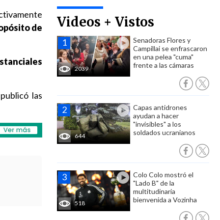
ectivamente
Videos + Vistos
ropósito de
Senadoras Flores y
Campillai se enfrascaron
en una pelea "cuma"
stanciales
frente a las cámaras
2039
publicó las
Capas antidrones
ayudan a hacer
"invisibles" a los
soldados ucranianos
644
Colo Colo mostró el
"Lado B" de la
multitudinaria
bienvenida a Vozinha
518