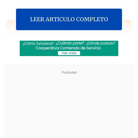
LEER ARTICULO COMPLETO
Revisa también
Último récord fue hace dos días: Precio del
cobre marca nuevo máximo histórico
"Nunca hemos estado peleados": Squella y
Pavez sellan la paz tras conflicto por
Rodríguez y el test de drogas
El siniestro se habría iniciado a raíz de
un motín al interior del recinto, cuando
uno de los jóvenes prendió una fogata en
uno de los accesos a las dependencias del
establecimiento.