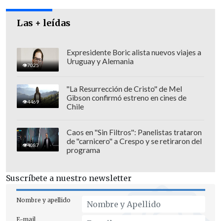
había ocho menores muertos y otro siete
que fueron trasladados al Hospital Base
Las + leídas
de Puerto Montt.
Expresidente Boric alista nuevos viajes a
Uruguay y Alemania
7025
Cerca de las 02:15 horas, un grupo de 19
"La Resurrección de Cristo" de Mel
familiares que permanecían en el
Gibson confirmó estreno en cines de
4469
exterior de la cárcel pudieron ingresar
Chile
para conocer el estado de sus cercanos.
Caos en "Sin Filtros": Panelistas trataron
de "carnicero" a Crespo y se retiraron del
4087
programa
Cinco de los fallecidos fueron
Suscríbete a nuestro newsletter
identificados preliminarmente como
A.T.M.A (17 años); J.R.V.R (17); J.L.L.T (17);
Nombre y apellido
J.A.M.R (16); P.A.C.N (16).
E-mail