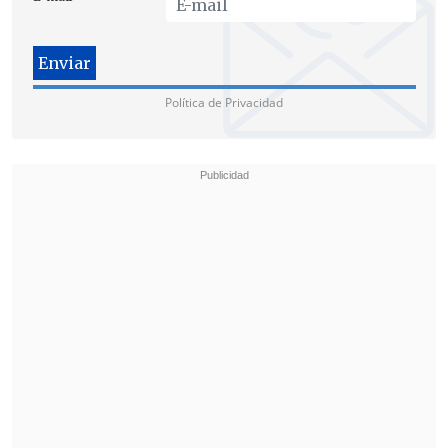
Asimismo, el Sename se negó a entregar
las iniciales de las otras tres víctimas por
Política de Privacidad
"respeto a los familiares".
(Cooperativa.cl)