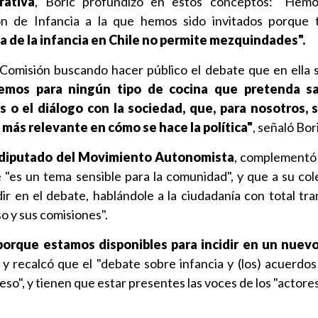
ativa
, Boric profundizó en estos conceptos: "Hemo
ión de Infancia a la que hemos sido invitados porque
a de la infancia en Chile no permite mezquindades".
Comisión buscando hacer público el debate que en ella s
mos para ningún tipo de cocina que pretenda sal
 o el diálogo con la sociedad, que, para nosotros, 
o más relevante en cómo se hace la política"
, señaló Bor
 diputado del Movimiento Autonomista
, complementó
e "es un tema sensible para la comunidad", y que a su col
dir en el debate, hablándole a la ciudadanía con total tra
so y sus comisiones".
orque estamos disponibles para incidir en un nuevo 
, y recalcó que el "debate sobre infancia y (los) acuerdos
so", y tienen que estar presentes las voces de los "actores