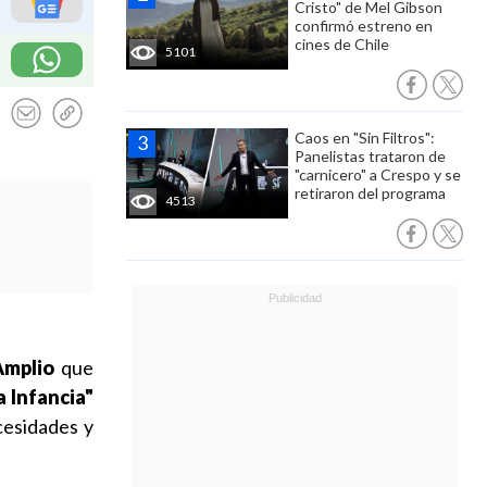
Cristo" de Mel Gibson
confirmó estreno en
cines de Chile
5101
Caos en "Sin Filtros":
Panelistas trataron de
"carnicero" a Crespo y se
retiraron del programa
4513
Amplio
que
a Infancia"
cesidades y