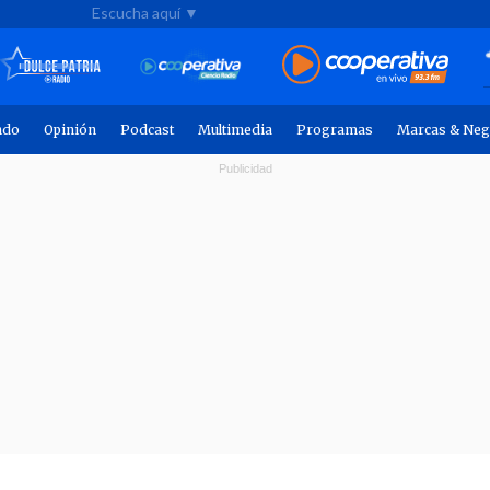
Escucha aquí ▼
ndo
Opinión
Podcast
Multimedia
Programas
Marcas & Neg