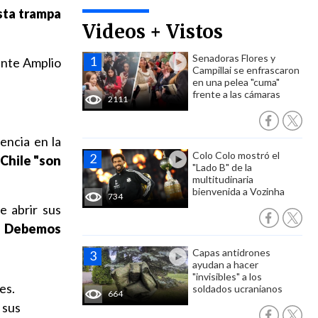
sta trampa
Videos + Vistos
Senadoras Flores y
ente Amplio
Campillai se enfrascaron
en una pelea "cuma"
frente a las cámaras
2111
encia en la
Colo Colo mostró el
 Chile "son
"Lado B" de la
multitudinaria
bienvenida a Vozinha
734
e abrir sus
.
Debemos
Capas antidrones
ayudan a hacer
"invisibles" a los
es.
soldados ucranianos
664
 sus