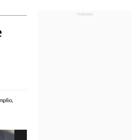
e
mplio,