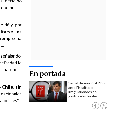
s decidido
 tenemos la
e dé y, por
tarse los
siempre ha
ic.
 señalando,
ectividad le
nsparencia,
En portada
Servel denunció al PDG
Chile, sin
ante Fiscalía por
irregularidades en
 nacionales
gastos electorales
 sociales".