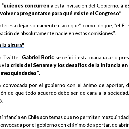
e
"quienes concurren
a esta invitación del Gobierno,
a e
 volver a preguntarse para qué existe el Congreso
".
nteresa dejar sumamente claro que", como bloque, "el Fr
ipación de absolutamente nadie en estas comisiones".
 la altura"
n Twitter
Gabriel Boric
se refirió esta mañana a su pres
que
la crisis del Sename y los desafíos de la infancia en
n mezquindades"
.
n convocada por el gobierno con el ánimo de aportar, d
ción de que todo acuerdo debe ser de cara a la sociedad
ó.
 infancia en Chile son temas que no permiten mezquindad
onvocada por el gobierno con el ánimo de aportar, de abrir