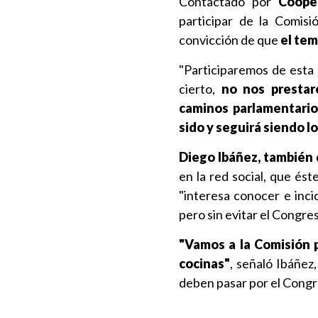
Contactado por
Cooper
participar de la Comis
convicción de que
el tem
"Participaremos de esta 
cierto,
no nos prestare
caminos parlamentarios
sido y seguirá siendo l
Diego Ibáñez, también
en la red social, que ést
"interesa conocer e inci
pero sin evitar el Congre
"Vamos a la Comisión p
cocinas"
, señaló Ibáñez
deben pasar por el Congre