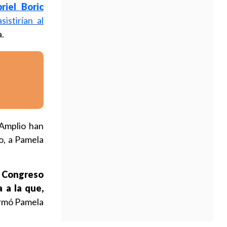
riel Boric
asistirían al
a.
 Amplio han
lo, a Pamela
l Congreso
 a la que,
firmó Pamela