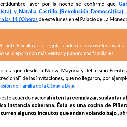
ncertidumbre, ayer por la noche se confirmó que
Gab
sta) y Natalia Castillo (Revolución Democrática)
a las 14:00 horas
de este lunes en el Palacio de La Moned
G ante Fiscalía por irregularidades en gastos electorales
io se prepara con más ventas y panoramas familiares
pese a que desde la Nueva Mayoría y del mismo Frente
screcional" de las invitaciones, que no llegaron, por ejemp
isión de Familia de la Cámara Baja
.
puesto acuerdo nacional
intenta reemplazar, suplantar a
ica instancia soberana. Ésta es una cocina de Piñera
curren algunos incautos que andan volando bajo
", a