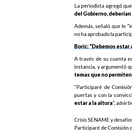
La periodista agregó qu
del Gobierno, deberían
Además, señaló que le "i
no ha aprobado la partic
Boric: "Debemos estar a
A través de su cuenta e
instancia, y argumentó 
temas que no permite
"Participaré de Comisió
puertas y con la convic
estar a la altura
", advirti
Crisis SENAME y desafíos
Participaré de Comisión c