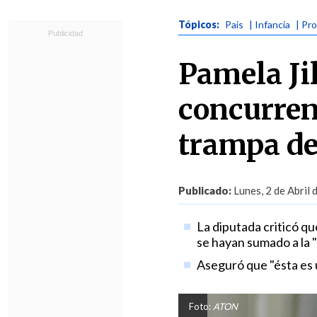
Tópicos:
País
| Infancia
| Pr
Pamela Ji
concurren
trampa de
Publicado:
Lunes, 2 de Abril 
La diputada criticó qu
se hayan sumado a la "
Aseguró que "ésta es 
Foto:
ATON