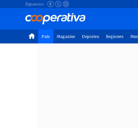
Síguenos:
País
Magazine
Deportes
Regiones
Mu