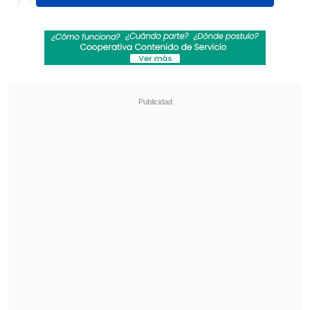
que lograron salir en la comuna de La
Pintana, donde fueron recibidos por
Bomberos.
Revisa también
Legislación exprés: diputada PDG busca
declarar feriado el 17 de septiembre
Felipe Harboe: No se logra disuadir al crimen
organizado con copamiento policial
El tercer comandante del Cuerpo de
Bomberos de La Granja, Javier Quintana,
dio a conocer que recibieron la alarma a
las 21:18 horas, momento a partir del cual