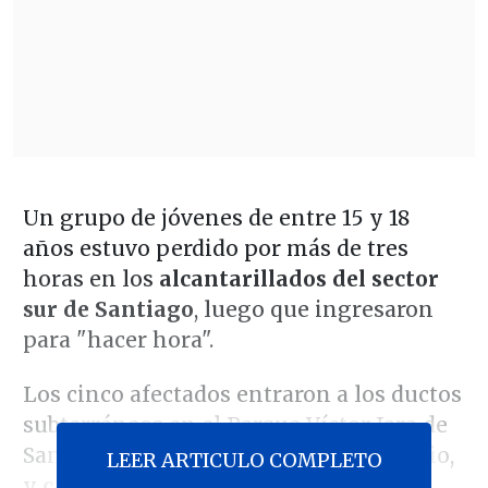
Un grupo de jóvenes de entre 15 y 18
años estuvo perdido por más de tres
horas en los
alcantarillados del sector
sur de Santiago
, luego que ingresaron
para "hacer hora".
Los cinco afectados entraron a los ductos
subterráneos en el Parque Víctor Jara de
San Joaquín, el pasado jueves 04 de julio,
LEER ARTICULO COMPLETO
y
caminaron varios kilómetros
hasta