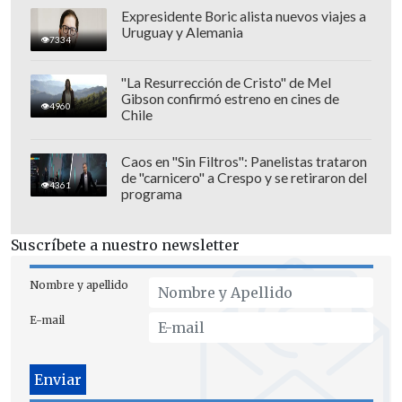
Expresidente Boric alista nuevos viajes a
Uruguay y Alemania
7334
"La Resurrección de Cristo" de Mel
Gibson confirmó estreno en cines de
4960
"Seguimos caminando y dijimos
Chile
'busquemos la salida, porque si nos
devolvemos vamos a demorar más' y
Caos en "Sin Filtros": Panelistas trataron
de "carnicero" a Crespo y se retiraron del
decidimos llamar a Bomberos, porque
no
4361
programa
sabíamos dónde íbamos a terminar
botados"
, explicó el joven que junto a sus
Suscríbete a nuestro newsletter
amigos salieron ilesos del lugar.
Nombre y apellido
E-mail