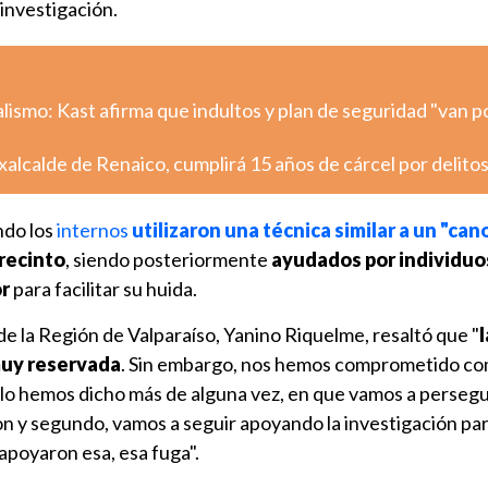
investigación.
alismo: Kast afirma que indultos y plan de seguridad "van po
xalcalde de Renaico, cumplirá 15 años de cárcel por delito
ndo los
internos
utilizaron una técnica similar a un "can
 recinto
, siendo posteriormente
ayudados por individuo
or
para facilitar su huida.
de la Región de Valparaíso, Yanino Riquelme, resaltó que "
l
muy reservada
. Sin embargo, nos hemos comprometido c
lo hemos dicho más de alguna vez, en que vamos a persegu
on y segundo, vamos a seguir apoyando la investigación pa
apoyaron esa, esa fuga".