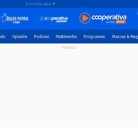
Escucha aquí ▼
ndo
Opinión
Podcast
Multimedia
Programas
Marcas & Neg