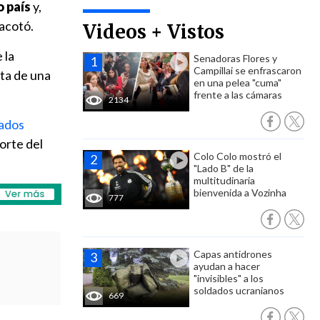
o país
y,
 acotó.
Videos + Vistos
 la
Senadoras Flores y
Campillai se enfrascaron
ata de una
en una pelea "cuma"
frente a las cámaras
2134
ados
norte del
Colo Colo mostró el
"Lado B" de la
multitudinaria
bienvenida a Vozinha
777
Capas antidrones
ayudan a hacer
"invisibles" a los
soldados ucranianos
669