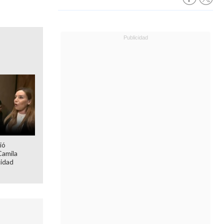
ió
Camila
cidad