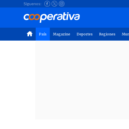
Síguenos:
País
Magazine
Deportes
Regiones
Mu