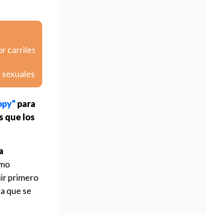
r carriles
s sexuales
opy"
para
s que los
a
omo
ir primero
ra que se