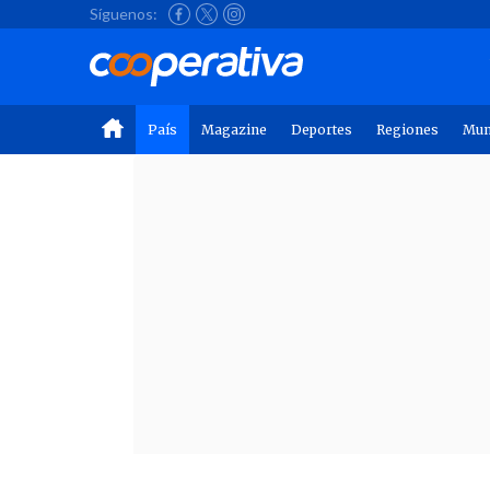
Síguenos:
País
Magazine
Deportes
Regiones
Mu