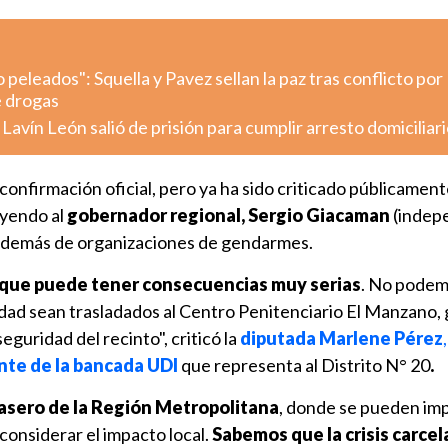
eleados": Squella y Pavez sellan la paz tras conflicto por
e drogas
avín León salió de prisión para cumplir arresto domiciliari
confirmación oficial, pero ya ha sido criticado públicament
uyendo al
gobernador regional, Sergio Giacaman
(indep
 además de organizaciones de gendarmes.
e que puede tener consecuencias muy serias
. No podem
sidad sean trasladados al Centro Penitenciario El Manzano
guridad del recinto", criticó la
diputada Marlene Pérez
,
te de la bancada UDI
que representa al Distrito N° 20
.
trasero de la Región Metropolitana
, donde se pueden im
 considerar el impacto local.
Sabemos que la crisis carcel