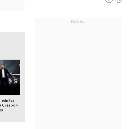
anelistas
 a Crespo y
ma