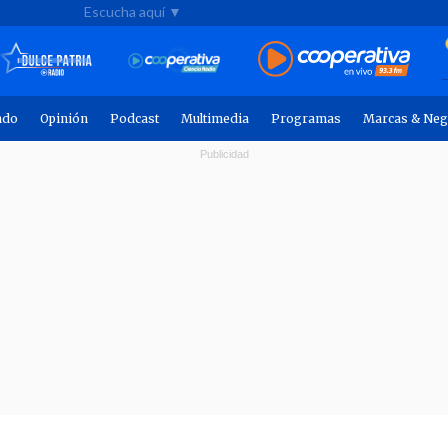
Escucha aquí ▼
ndo
Opinión
Podcast
Multimedia
Programas
Marcas & Neg