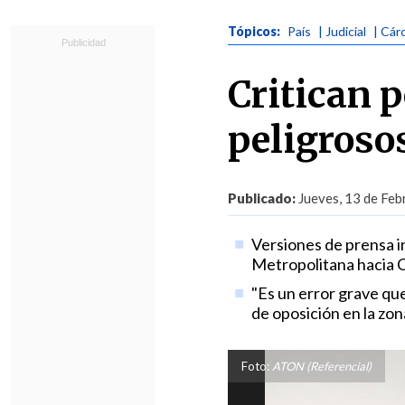
Tópicos:
País
| Judicial
| Cár
Critican p
peligroso
Publicado:
Jueves, 13 de Feb
Versiones de prensa i
Metropolitana hacia 
"Es un error grave qu
de oposición en la zon
Foto:
ATON (Referencial)