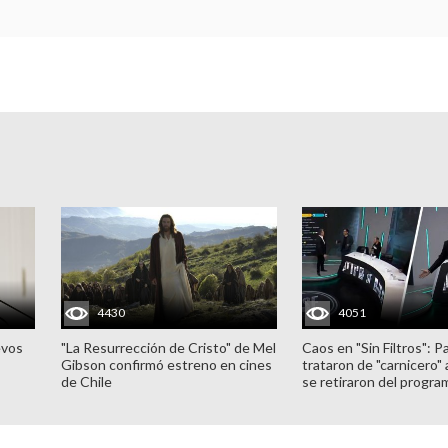
4430
4051
evos
"La Resurrección de Cristo" de Mel
Caos en "Sin Filtros": P
Gibson confirmó estreno en cines
trataron de "carnicero"
de Chile
se retiraron del progra