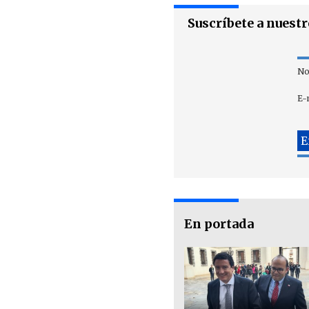
Suscríbete a nuest
No
E-
En portada