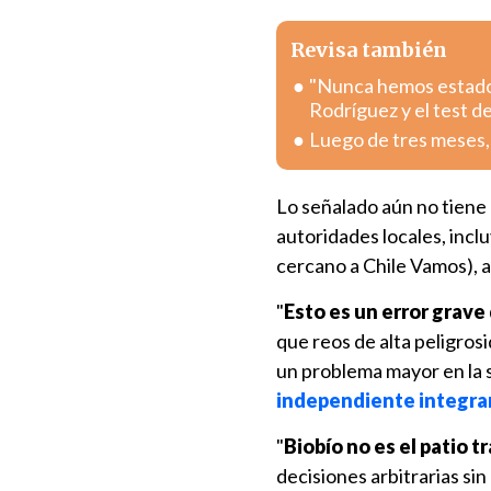
Revisa también
"Nunca hemos estado p
Rodríguez y el test d
Luego de tres meses, L
Lo señalado aún no tiene 
autoridades locales, incl
cercano a Chile Vamos),
"
Esto es un error grav
que reos de alta peligro
un problema mayor en la se
independiente integran
"
Biobío no es el patio 
decisiones arbitrarias sin