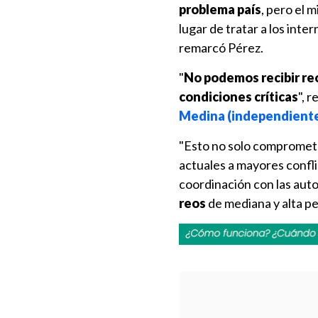
problema país
, pero el 
lugar de tratar a los in
remarcó Pérez.
"
No podemos recibir reo
condiciones críticas
", 
Medina (independient
"Esto no solo compromete 
actuales a mayores confl
coordinación con las auto
reos
de mediana y alta pe