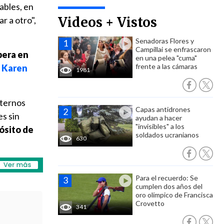
ables, en
Videos + Vistos
r a otro",
Senadoras Flores y
Campillai se enfrascaron
pera en
en una pelea "cuma"
frente a las cámaras
1 Karen
1981
nternos
Capas antidrones
s sin
ayudan a hacer
"invisibles" a los
ósito de
soldados ucranianos
630
Para el recuerdo: Se
cumplen dos años del
oro olímpico de Francisca
Crovetto
341