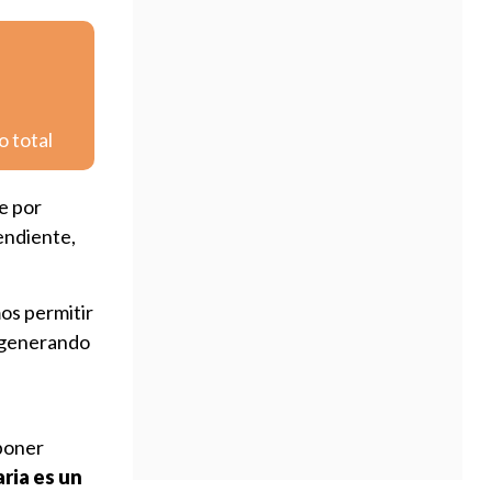
o total
e por
endiente,
os permitir
, generando
poner
aria es un