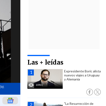
Las + leídas
Expresidente Boric alista
nuevos viajes a Uruguay
y Alemania
6981
DI).
"La Resurrección de