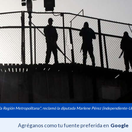
e la Región Metropolitana", reclamó la diputada Marlene Pérez (independiente-U
Agréganos como tu fuente preferida en
Google