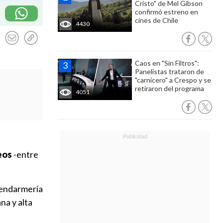
Cristo" de Mel Gibson
confirmó estreno en
cines de Chile
4430
Caos en "Sin Filtros":
Panelistas trataron de
"carnicero" a Crespo y se
retiraron del programa
4051
eos
-entre
Gendarmería
na y alta