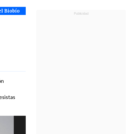
el Biobío
ón
esistas