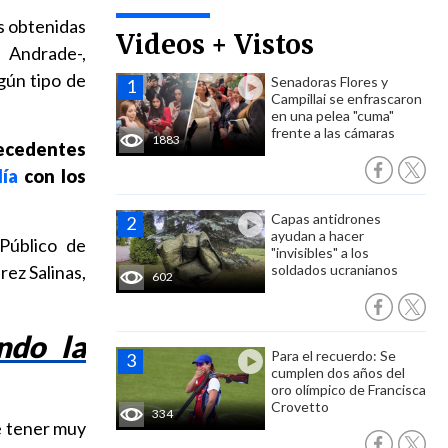
es obtenidas
Videos + Vistos
 Andrade-,
gún tipo de
Senadoras Flores y
Campillai se enfrascaron
en una pelea "cuma"
frente a las cámaras
1883
tecedentes
ía
con los
Capas antidrones
ayudan a hacer
 Público de
"invisibles" a los
rez Salinas,
soldados ucranianos
602
ndo la
Para el recuerdo: Se
cumplen dos años del
oro olímpico de Francisca
Crovetto
334
e tener muy