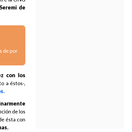
Seremi de
s de por
ez con los
o a éstos-,
s.
minarmente
pción de los
 de ésta con
as.