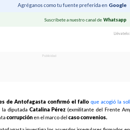
Agréganos como tu fuente preferida en
Google
Suscríbete a nuestro canal de
Whatsapp
Llévatelo:
s de Antofagasta confirmó el fallo
que acogió la sol
 la diputada
Catalina Pérez
(exmilitante del Frente Amp
nta
corrupción
en el marco del
caso convenios.
Antofagasta investiga los acuerdos irregulares firmados e