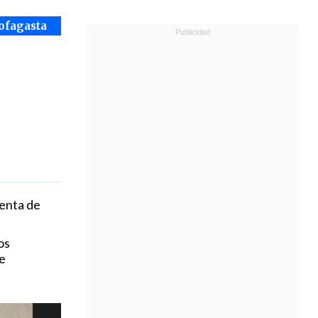
ofagasta
denta de
os
e