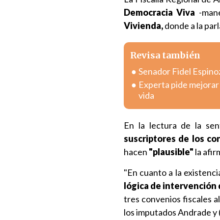
Democracia Viva
-mane
Vivienda,
donde a la par
Revisa también
Senador Fidel Espinoz
Experta pide mejorar 
vida
En la lectura de la se
suscriptores de los co
hacen
"plausible"
la afi
"En cuanto a la existenc
lógica de intervención 
tres convenios fiscales a
los imputados Andrade y (C