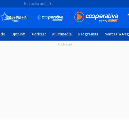
Escucha aquí ▼
ndo
Opinión
Podcast
Multimedia
Programas
Marcas & Neg