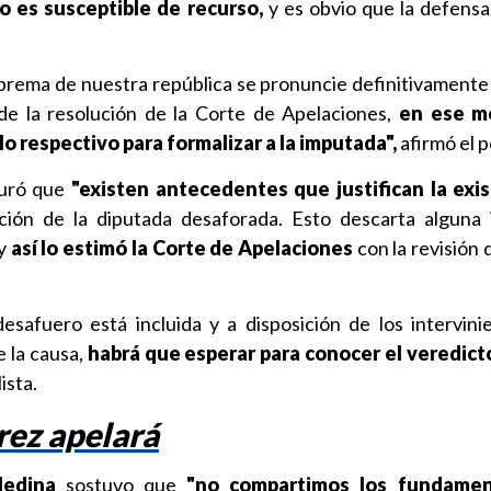
lo es susceptible de recurso,
y es obvio que la defensa
prema de nuestra república se pronuncie definitivamente
de la resolución de la Corte de Apelaciones,
en ese m
 lo respectivo para formalizar a la imputada",
afirmó el 
guró que
"existen antecedentes que justifican la exis
ción de la diputada desaforada. Esto descarta alguna
 y
así lo estimó la Corte de Apelaciones
con la revisión 
esafuero está incluida y a disposición de los intervini
e la causa,
habrá que esperar para conocer el veredict
ista.
rez apelará
edina
sostuvo que
"no compartimos los fundamen