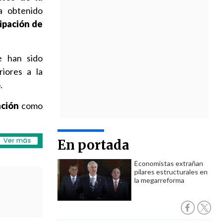
a obtenido
cipación de
e han sido
iores a la
.
ación
como
En portada
Economistas extrañan
pilares estructurales en
la megarreforma