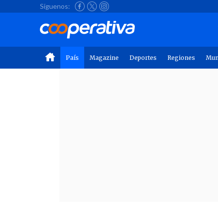
Síguenos:
País
Magazine
Deportes
Regiones
Mu