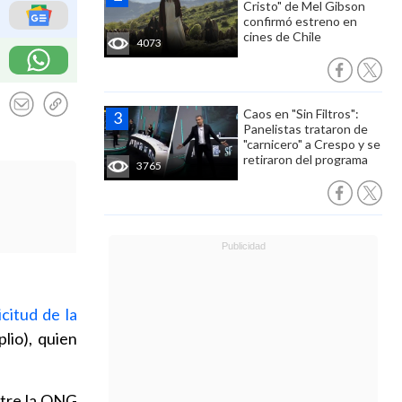
Cristo" de Mel Gibson
confirmó estreno en
cines de Chile
4073
Caos en "Sin Filtros":
Panelistas trataron de
"carnicero" a Crespo y se
retiraron del programa
3765
icitud de la
lio), quien
ntre la ONG