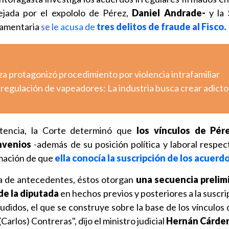
jada por el expololo de Pérez,
Daniel Andrade-
y la
lamentaria
se le acusa de
tres delitos de fraude al Fisco.
a protagonizó procedimiento por violencia intrafamiliar
regulación de vapeadores: La industria busca crear adicto
ntencia, la Corte determinó que
los vínculos de Pér
nvenios
-además de su posición política y laboral respect
rmación de que
ella conocía la suscripción de los acuerdo
ia de antecedentes, éstos otorgan
una secuencia preli
de la diputada
en hechos previos y posteriores a la suscri
ludidos, el que se construye sobre la base de los vínculos
arlos) Contreras", dijo el ministro judicial
Hernán Cárden