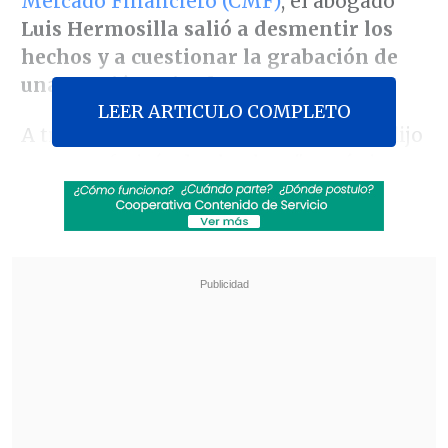
Mercado Financiero (CMF)
, el abogado
Luis Hermosilla salió a desmentir los
hechos y a cuestionar la grabación de
una reunión privada.
LEER ARTICULO COMPLETO
A través de un comunicado, el jurista dijo
que se referirá a los hechos "por única
vez", planteando que "he sido objeto de
una
maniobra siniestra
cuyos alcances
habrá que develar en transcurso del
tiempo".
Revisa también
Escolta del exministro Cordero frustró a
disparos un portonazo en Vitacura
Incendio en domicilio provocó la muerte de