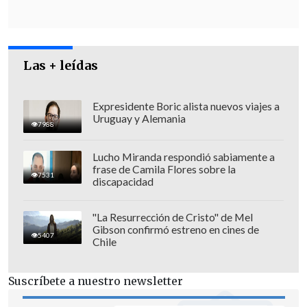
revelado y mi deber es protegerlo".
Las + leídas
Expresidente Boric alista nuevos viajes a
Uruguay y Alemania
7988
Lucho Miranda respondió sabiamente a
frase de Camila Flores sobre la
7531
discapacidad
"La Resurrección de Cristo" de Mel
Gibson confirmó estreno en cines de
5407
Chile
"Aunque es obvio, hay que señalar que
nuestro sistema legal niega validez a
Suscríbete a nuestro newsletter
las pruebas obtenidas en forma ilícita"
,