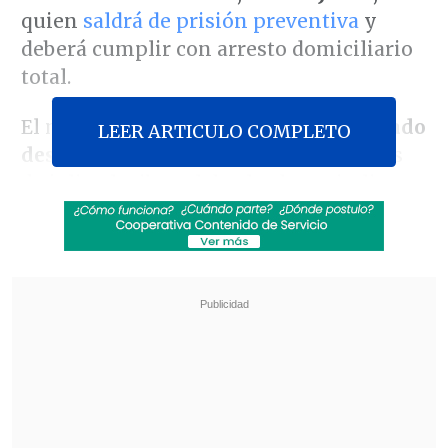
quien
saldrá de prisión preventiva
y
deberá cumplir con arresto domiciliario
total.
El militante PC
se mantenía encarcelado
LEER ARTICULO COMPLETO
desde el pasado 3 de junio,
y ya a fines
de julio el tribunal de alzada capitalino
rechazó uno de los recursos presentados
por la defensa.
Revisa también
Chile y Venezuela oficializaron la reapertura
de sus relaciones consulares
Parlamentarios oficialistas piden "esclarecer"
caso de chileno expulsado de Israel