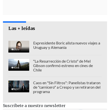
de 200 millones de pesos por parte del
municipio, dineros que se usaron para
solventar las deudas de la asociación.
Las + leídas
Expresidente Boric alista nuevos viajes a
Uruguay y Alemania
6926
"La Resurrección de Cristo" de Mel
Gibson confirmó estreno en cines de
4368
Chile
Caos en "Sin Filtros": Panelistas trataron
de "carnicero" a Crespo y se retiraron del
3997
programa
En el marco de la investigación por caso
Suscríbete a nuestro newsletter