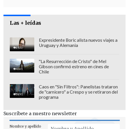
Europa
En esa ocasión, los condenados fueron
Las + leídas
Patricio Silva Garín
,
Raúl Diego Lillo
Gutiérrez
,
Luis Alberto Becerra
Expresidente Boric alista nuevos viajes a
Arancibia
,
Pedro Samuel Valdivia Soto
,
Uruguay y Alemania
6920
Helmar Egon Rosenberg Gómez y Sergio
Javier González Bombardiere
, "como
"La Resurrección de Cristo" de Mel
Gibson confirmó estreno en cines de
autor el primero, coautores el segundo y
4361
Chile
el tercero, cómplice el cuarto y
encubridores el quinto y el sexto, del
Caos en "Sin Filtros": Panelistas trataron
de "carnicero" a Crespo y se retiraron del
homicidio de Eduardo Frei Montalva".
3991
programa
Dicha sentencia fue revocada en enero
Suscríbete a nuestro newsletter
del 2021, cuando la Corte de Apelaciones
de Santiago absolvió a los condenados,
Nombre y apellido