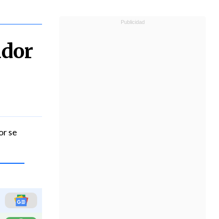
ador
or se