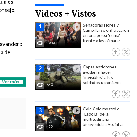
xuales
onsejó,
Videos + Vistos
Senadoras Flores y
Campillai se enfrascaron
en una pelea "cuma"
frente a las cámaras
Lavandero
2033
ia de
Capas antidrones
ayudan a hacer
"invisibles" a los
soldados ucranianos
640
Colo Colo mostró el
"Lado B" de la
multitudinaria
bienvenida a Vozinha
422