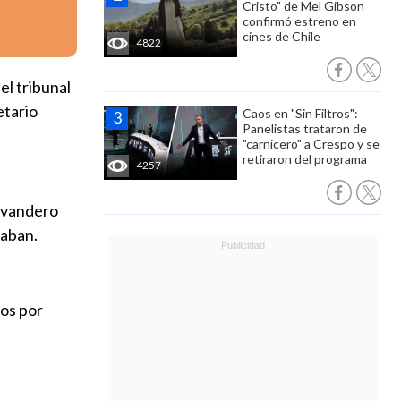
Cristo" de Mel Gibson
confirmó estreno en
cines de Chile
4822
el tribunal
etario
Caos en "Sin Filtros":
Panelistas trataron de
"carnicero" a Crespo y se
retiraron del programa
4257
Lavandero
taban.
sos por