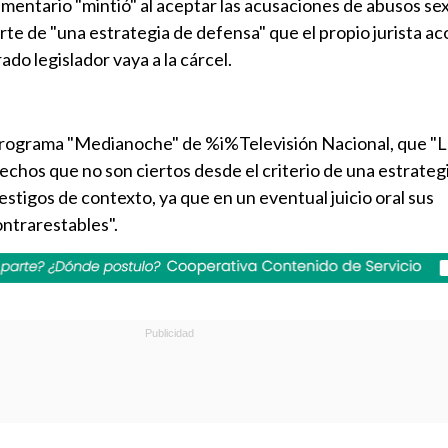
amentario "mintió" al aceptar las acusaciones de abusos se
e de "una estrategia de defensa" que el propio jurista ac
ado legislador vaya a la cárcel.
programa "Medianoche" de %i%Televisión Nacional, que "
chos que no son ciertos desde el criterio de una estrateg
estigos de contexto, ya que en un eventual juicio oral sus
ontrarestables".