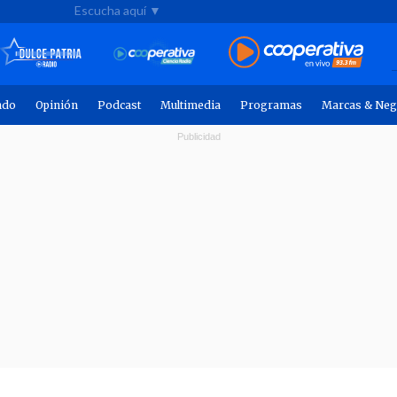
Escucha aquí ▼
ndo
Opinión
Podcast
Multimedia
Programas
Marcas & Neg