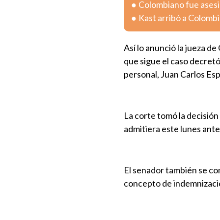
Colombiano fue asesin
Kast arribó a Colombia
Así lo anunció la jueza d
que sigue el caso decretó
personal, Juan Carlos Es
La corte tomó la decisión
admitiera este lunes ante 
El senador también se co
concepto de indemnizació