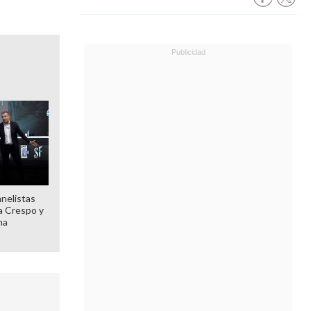
anelistas
 a Crespo y
ma