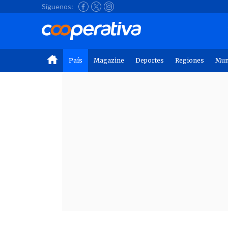
Síguenos:
País
Magazine
Deportes
Regiones
Mu