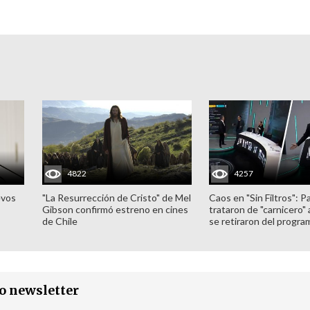
4822
4257
evos
"La Resurrección de Cristo" de Mel
Caos en "Sin Filtros": P
Gibson confirmó estreno en cines
trataron de "carnicero"
de Chile
se retiraron del progra
ro newsletter