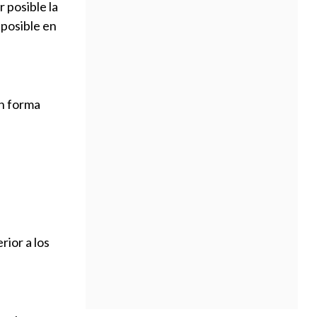
r posible la
 posible en
en forma
ior a los