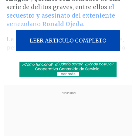
serie de delitos graves, entre ellos
el
secuestro y asesinato del exteniente
venezolano
Ronald Ojeda
.
La audiencia comenzó a las 10:00 horas,
LEER ARTICULO COMPLETO
pero se
suspendió parcialmente debido
al antecedente de amenazas expresadas
por dos miembros de la banda
en contra
del equipo de la Fiscalía.
Revisa también
"Comienza una nueva etapa": Kast se reunió
con De la Espriella previo al cambio de mando
en Colombia
Servel denunció al PDG ante Fiscalía por
irregularidades en gastos electorales