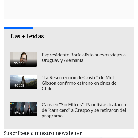
Las + leídas
Expresidente Boric alista nuevos viajes a
Uruguay y Alemania
7447
Por lo anterior,
se descarta de momento
"La Resurrección de Cristo" de Mel
Gibson confirmó estreno en cines de
la posibilidad de que la prensa tenga
5128
Chile
acceso a las formalizaciones
.
Caos en "Sin Filtros": Panelistas trataron
Francisco Bravo,
presidente de la
de "carnicero" a Crespo y se retiraron del
4548
programa
Asociación Nacional de Fiscales,
comentó que "las audiencias en el
Suscríbete a nuestro newsletter
contexto de crímen organizado