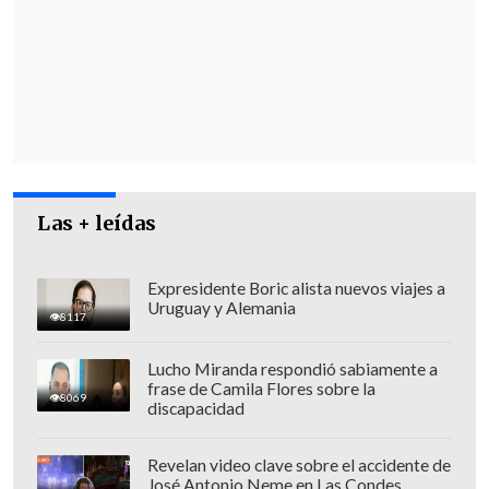
para hacerlo; eso es una cosa", dijo el
fiscal.
Las + leídas
Expresidente Boric alista nuevos viajes a
Uruguay y Alemania
8117
Lucho Miranda respondió sabiamente a
frase de Camila Flores sobre la
8069
discapacidad
Y agregó que el
manejo de la situación
posterior
"no me corresponde a mí
Revelan video clave sobre el accidente de
José Antonio Neme en Las Condes