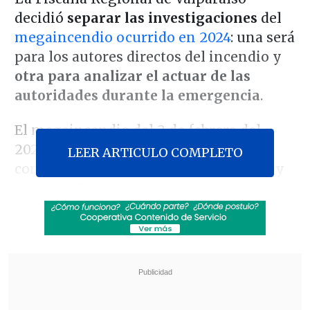
decidió
separar las investigaciones
del
megaincendio ocurrido en 2024
: una será
para los autores directos del incendio y
otra para analizar el actuar de las
autoridades durante la emergencia
.
El megaincendio del 2 de febrero del
2024 en la región, que afectó a las
LEER ARTICULO COMPLETO
comunas de
Valparaíso, Viña del Mar y
Quilpue, dejó casi 140 muertos
, por lo
que se están investigando los
responsables del siniestro.
Revisa también
Así fue el intento de encerrona repelido por el