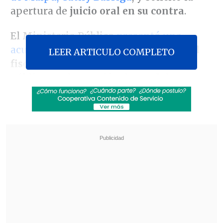
apertura de
juicio oral en su contra
.
El Ministerio Público
presentó una
acusación por
cuatro delitos
:
fraude al
LEER ARTICULO COMPLETO
fisco, falsificación de instrumento
público, malversación de caudales
públicos y negociación incompatible
,
cuya sumatoria de penas supera los
23
años de cárcel.
Revisa también
Más de 2.000 aislados y 600 camiones varados
por nevadas en Lonquimay
Comisión de Seguridad de la Cámara aprobó el
Registro de Vándalos