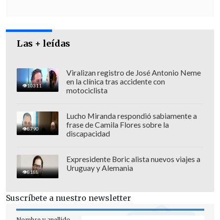
Las + leídas
Viralizan registro de José Antonio Neme
en la clínica tras accidente con
10311
motociclista
Lucho Miranda respondió sabiamente a
frase de Camila Flores sobre la
8790
discapacidad
La jefa de asesoría jurídica de la Fiscalía
Expresidente Boric alista nuevos viajes a
Metropolitana Oriente,
Pamela Valdés
,
Uruguay y Alemania
8188
explicó que con esta acusación se da por
"concluida la etapa investigativa"
,
Suscríbete a nuestro newsletter
quedando ahora en manos del tribunal la
Nombre y apellido