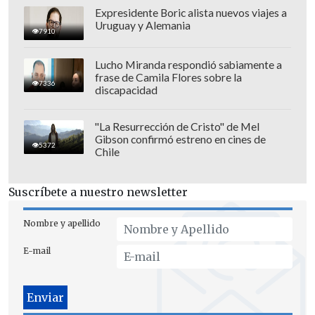
que permitiría -afirma aPAL-
implicaría
Expresidente Boric alista nuevos viajes a
Uruguay y Alemania
cerca de US$800 millones anuales para
7910
el Fisco
.
Lucho Miranda respondió sabiamente a
frase de Camila Flores sobre la
7336
discapacidad
"La Resurrección de Cristo" de Mel
Gibson confirmó estreno en cines de
5372
Chile
Suscríbete a nuestro newsletter
Nombre y apellido
E-mail
"Nuestra posición ha sido clara y