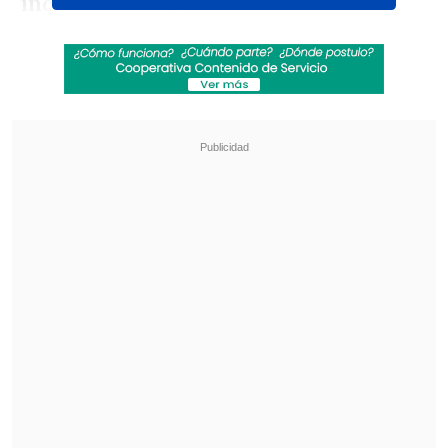
incertidumbre"
.
La resolución "
contradice lo resuelto en
la justicia penal y constituye un
retroceso
que no resuelve el problema de
fondo:
la falta de una ley clara
que
regule esta actividad", dijeron.
Revisa también
Carmona viajó a Cuba por segunda vez este
año y se reunió con Díaz-Canel
Megaoperativo de Carabineros y PDI dejó
1.341 detenidos a nivel nacional
La gremial recordó que "el 8° Juzgado de