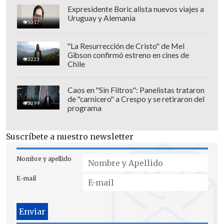
estarán acuartelados de manera
Expresidente Boric alista nuevos viajes a
Uruguay y Alemania
preventiva desde las 18:00 de este sábado,
5017
hasta el domingo a las 07:00.
"La Resurrección de Cristo" de Mel
Gibson confirmó estreno en cines de
3223
Chile
Caos en "Sin Filtros": Panelistas trataron
de "carnicero" a Crespo y se retiraron del
3099
programa
Suscríbete a nuestro newsletter
Nombre y apellido
E-mail
Choques en Villa Francia y San Bernardo