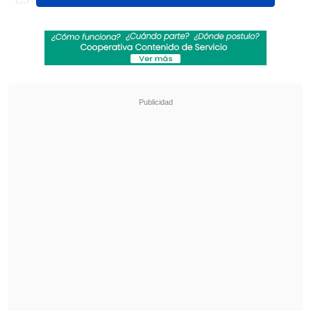
aniversario del
asesinato de los
hermanos Rafael y Eduardo Vergara
Toledo
en 1985 en manos de agentes de
la dictadura de Augusto Pinochet, doble
crimen que coincidió con
el
degollamiento por parte de funcionarios
de Carabineros
de tres profesionales que
militaban en el Partido Comunista:
José
Manuel Parada, Santiago Nattino y
Manuel Guerrero
.
Revisa también
Gobierno a favor de cerrar la empresa química
que se incendió en Quilicura
Gobierno avanza con vetos para eliminar