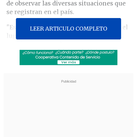
de observar las diversas situaciones que
se registran en el país.
"Está confirmada la
visita
in loco
- "en el
LEER ARTICULO COMPLETO
lugar"- de la @CIDH a Chile para los
próximos
26 a 31 de enero 2020
para
observar la situación general de los
DDHH en el país, con previsión de visitar
a varias ciudades y revisar diversos
temas. Muy en breve se publicará la
agenda definitiva", publicó Abrāo en
Twitter.
Revisa también
Detienen a padrastro y profesor jefe de
adolescente por presunta violación