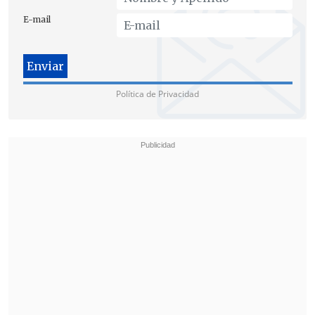
E-mail
Política de Privacidad
La visita se enmarca en el contexto de
acusaciones de lesa humanidad por parte
de manifestantes que señalan al
Gobierno, Carabineros y al Ejército
como culpables de cometer actos de
violencia desmedidos, violaciones y
asesinatos.
Esto se sumaría a las constataciones
de
Human Rights Watch
, quienes a
finales de noviembre