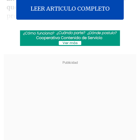
que "el estallido social, que algunos
LEER ARTICULO COMPLETO
pretenden hacer como si no hubiese
sucedido o borrar de la historia de
nuestro país,
sus efectos son de largo
aliento
y creo que es muy pronto para
poder establecer un análisis completo".
Revisa también
Así fue el intento de encerrona repelido por el
escolta del exministro Cordero
Encuestas destacan popularidad de la ACOT
anunciada por Kast
"Lo que sí tengo claro -añadió- es que el
malestar del pueblo de Chile que se