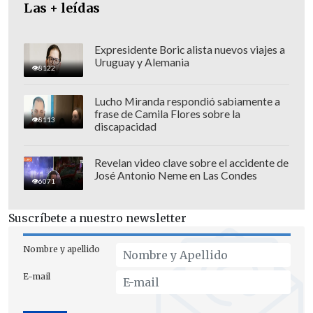
Las + leídas
Expresidente Boric alista nuevos viajes a
Uruguay y Alemania
8122
Lucho Miranda respondió sabiamente a
frase de Camila Flores sobre la
8113
discapacidad
"Mi llamado es que pensemos en
cuáles
Revelan video clave sobre el accidente de
José Antonio Neme en Las Condes
son las causas subyacentes más
6071
profundas del malestar de los chilenos
Suscríbete a nuestro newsletter
con sus instituciones
. Uno de los
objetivos que yo me he puesto como
Nombre y apellido
Presidente y como Gobierno es que
E-mail
podamos mejorar la confianza tanto
entre las personas como entre las