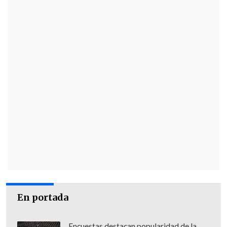
social", apuntó.
Finalmente, el Presidente confirmó que
el Gobierno no realizará este miércoles
"actos especiales o particulares para
conmemorarlos más que seguir
trabajando con mucha fuerza, con mucha
convicción, por mejorar la calidad de vida
del pueblo de Chile y hago
un llamado a
que todos tengamos la altura de miras
para poder poner a los chilenos primero
y no a nuestras diferencias políticas y a
la pelea partidista por sobre las
necesidades de nuestros compatriotas".
En portada
Encuestas destacan popularidad de la