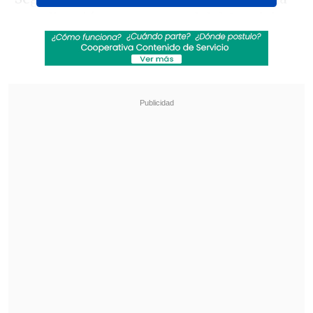
coordinación con personal del
Servicio
Agrícola y Ganadero (SAG)
y con
veterinarias de la comuna, se logró
identificar y detener a los presuntos
responsables.
Revisa también
Kast arribó a Colombia para asistir a la
asunción de Abelardo de la Espriella
Cayó banda que operaba secuestros, armas y
drogas en Osorno
El
capitán César Uribe, subcomisario de
la Tenencia Puchuncaví
, precisó que