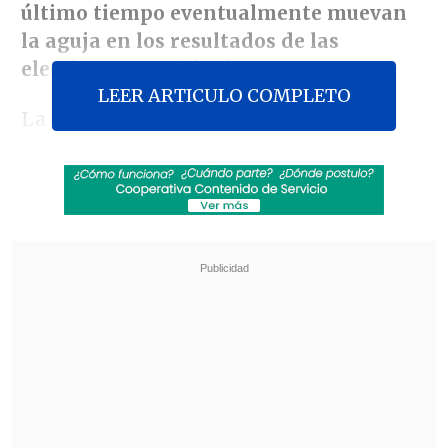
último tiempo eventualmente muevan
la aguja en los resultados de las
elecciones municipales.
LEER ARTICULO COMPLETO
La otrora jefa de Estado arribó al
Complejo Educacional
homónimo a fin
de participar en el proceso electoral, y se
refirió a los casos de corrupción y a las
controversias políticas
como el
Caso
Monsalve
y
el
caso de la
Universidad
San Sebastián;
además de los jefes
comunales que han sido
procesados por
ilícitos económicos.
Revisa también
Escolta del exministro Cordero frustró a