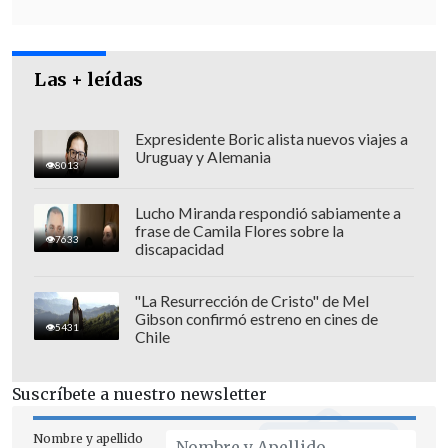
En esta línea,
"yo creo que (los
escándalos políticos) en esta elección
pueden tener menor impacto",
indicó.
Las + leídas
Expresidente Boric alista nuevos viajes a
Uruguay y Alemania
8013
Lucho Miranda respondió sabiamente a
frase de Camila Flores sobre la
7633
discapacidad
"La Resurrección de Cristo" de Mel
Gibson confirmó estreno en cines de
5431
Chile
Suscríbete a nuestro newsletter
"Asimismo, esta vez tenemos, después de
mucho tiempo, el voto obligatorio (en
Nombre y apellido