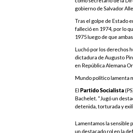
como secretario de la Di
gobierno de Salvador All
Tras el golpe de Estado e
falleció en 1974, por lo q
1975 luego de que ambas 
Luchó por los derechos hu
dictadura de Augusto Pino
en República Alemana Or
Mundo político lamenta m
El
Partido Socialista
(PS
Bachelet. "Jugó un desta
detenida, torturada y exil
Lamentamos la sensible pa
un destacado rol en la de