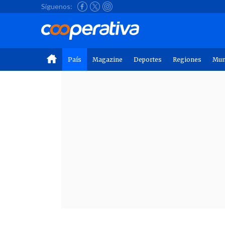
Síguenos:
País
Magazine
Deportes
Regiones
Mu