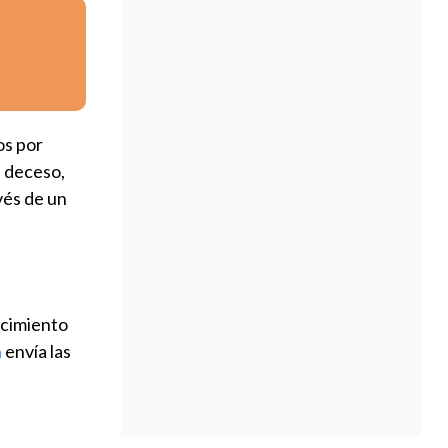
os por
u deceso,
vés de un
ecimiento
n
envía las