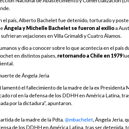
rección Nacional de Abastecimiento y Comercialización (D
ende.
n el país, Alberto Bachelet fue detenido, torturado y pos
ue
Ángela y Michelle Bachelet se fueron al exilio
a Aust
sufrieran vejaciones en Villa Grimaldi y Cuatro Álamos.
manos y dio a conocer sobre lo que acontecía en el país d
chet en distintos países,
retornando a Chile en 1979
lue
iental.
uerte de Ángela Jeria
) lamentó el fallecimiento de la madre de la ex Presidenta 
cado rol en la defensa de los DDHH en América Latina, tra
iada por la dictadura", apuntaron.
rtida de la madre de la Pdta.
@mbachelet
, Ángela Jeria, q
fensa de los DDHH en América Latina, tras ser detenida, t