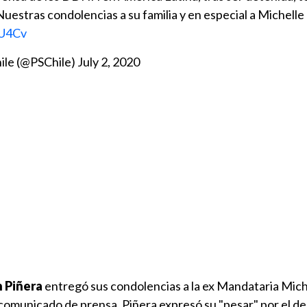
 Nuestras condolencias a su familia y en especial a Michell
NU4Cv
hile (@PSChile)
July 2, 2020
 Piñera
entregó sus condolencias a la ex Mandataria Mich
 comunicado de prensa, Piñera expresó su "pesar" por el d