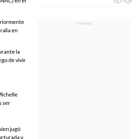
INAC) en el
teriormente
ralia en
urante la
go de vivir
Michelle
s ser
uien jugó
orturada y