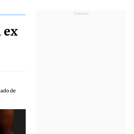
a ex
tado de