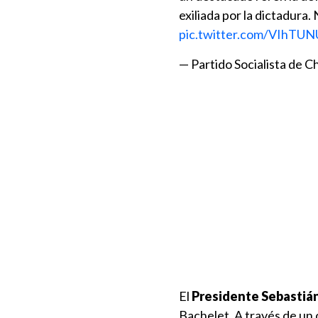
exiliada por la dictadura.
pic.twitter.com/VIhTU
— Partido Socialista de C
El
Presidente Sebastián
Bachelet. A través de un