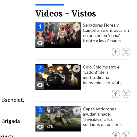
Videos + Vistos
Senadoras Flores y
Campillai se enfrascaron
en una pelea "cuma"
frente a las cámaras
2181
Colo Colo mostró el
"Lado B" de la
multitudinaria
bienvenida a Vozinha
811
e Bachelet,
Capas antidrones
ayudan a hacer
"invisibles" a los
e Brigada
soldados ucranianos
678