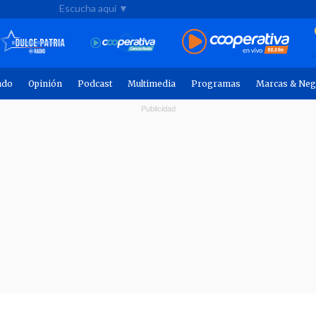
Escucha aquí ▼
ndo
Opinión
Podcast
Multimedia
Programas
Marcas & Neg