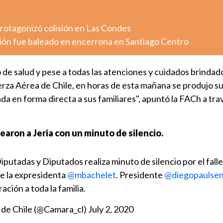
otagonizó colisión en Las Condes
ión fue baleado en encerrona en Santiago Centro
de salud y pese a todas las atenciones y cuidados brindad
erza Aérea de Chile, en horas de esta mañana se produjo s
da en forma directa a sus familiares", apuntó la FACh a tra
aron a Jeria con un minuto de silencio.
utadas y Diputados realiza minuto de silencio por el fall
de la expresidenta
@mbachelet
. Presidente
@diegopaulse
ción a toda la familia.
 de Chile (@Camara_cl)
July 2, 2020