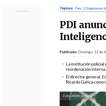
Tópicos:
País
| Organismos d
PDI anunci
Inteligen
Publicado:
Domingo, 22 de M
La institución policia
reordenación interna.
El director general, 
Ricardo Gatica como n
Foto:
ATON (archivo)