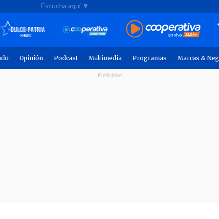
Escucha aquí ▼
ndo
Opinión
Podcast
Multimedia
Programas
Marcas & Neg