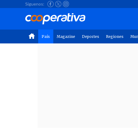
Síguenos:
País
Magazine
Deportes
Regiones
Mu