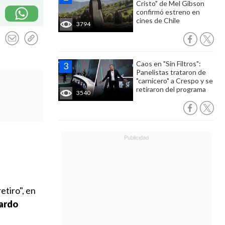
Cristo" de Mel Gibson
confirmó estreno en
cines de Chile
3794
Caos en "Sin Filtros":
Panelistas trataron de
"carnicero" a Crespo y se
retiraron del programa
3540
etiro", en
ardo