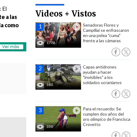
 El
Videos + Vistos
e a las
ada como
Senadoras Flores y
Campillai se enfrascaron
en una pelea "cuma"
frente a las cámaras
1778
Capas antidrones
ayudan a hacer
"invisibles" a los
soldados ucranianos
580
Para el recuerdo: Se
cumplen dos años del
oro olímpico de Francisca
Crovetto
330