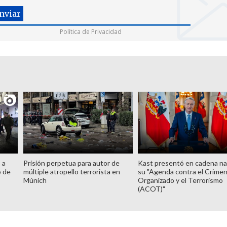
Política de Privacidad
 a
Prisión perpetua para autor de
Kast presentó en cadena na
o de
múltiple atropello terrorista en
su "Agenda contra el Crime
Múnich
Organizado y el Terrorismo
(ACOT)"