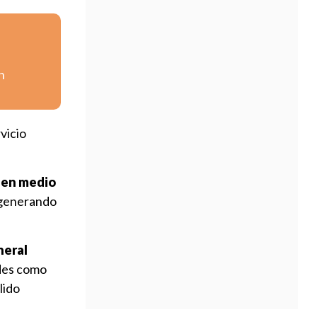
n
vicio
 en medio
 generando
neral
ades como
lido