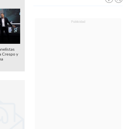
anelistas
 a Crespo y
ma