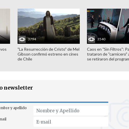
3794
3540
evos
"La Resurrección de Cristo" de Mel
Caos en "Sin Filtros": P
Gibson confirmó estreno en cines
trataron de "carnicero"
de Chile
se retiraron del progra
ro newsletter
mbre y apellido
mail