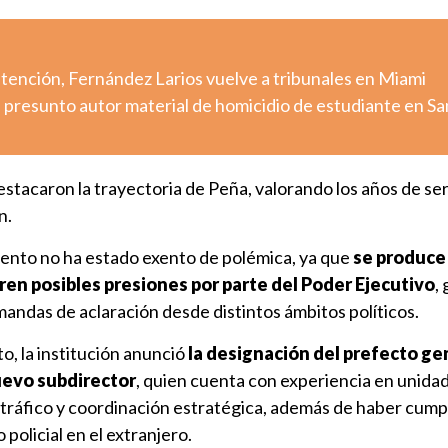
etención, Fernández Larios vuelve a tribunales en Miami
 presunto autor material de homicidio de estudiante en Sa
estacaron la trayectoria de Peña, valorando los años de ser
n.
ento no ha estado exento de polémica, ya que
se produce
ren posibles presiones por parte del Poder Ejecutivo
,
emandas de aclaración desde distintos ámbitos políticos.
, la institución anunció
la designación del prefecto ge
uevo subdirector
, quien cuenta con experiencia en unid
tráfico y coordinación estratégica, además de haber cump
olicial en el extranjero.