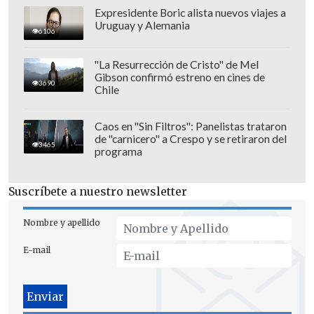
clásico
Pisco Sour, Pisco Punch o Piscola
".
Expresidente Boric alista nuevos viajes a
Uruguay y Alemania
6106
"La Resurrección de Cristo" de Mel
Gibson confirmó estreno en cines de
3690
Chile
Caos en "Sin Filtros": Panelistas trataron
de "carnicero" a Crespo y se retiraron del
3465
programa
Suscríbete a nuestro newsletter
Nombre y apellido
E-mail
El listado también incluyó algunas
bebidas clásicas como el gin de Holanda,
la cachaza de Brasil, el bourbon de