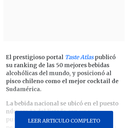
El prestigioso portal
Taste Atlas
publicó
su ranking de las 50 mejores bebidas
alcohólicas del mundo, y posicionó al
pisco chileno como el mejor cocktail de
Sudamérica.
La bebida nacional se ubicó en el puesto
número 12 del listado con una
puntuación de 4.2, y
superó a su símil
LEER ARTICULO COMPLETO
peruano
que ocupó el lugar número 20