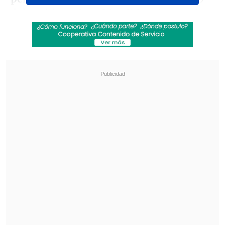
del ranking, el cual fue liderado por el
reposado tequila de México.
Revisa también
Estallido social: Gobierno confirmó que
"pronto" resolverá las solicitudes de indulto
Corte ratificó destitución de enfermera que
viajó al extranjero durante licencia por hijo
gravemente enfermo
"El pisco es una bebida que se destila a
partir de
mostos y jugos de uva
fermentados
. Se considera una bebida
nacional tanto en Perú como en Chile,
pero el estilo y el carácter del pisco