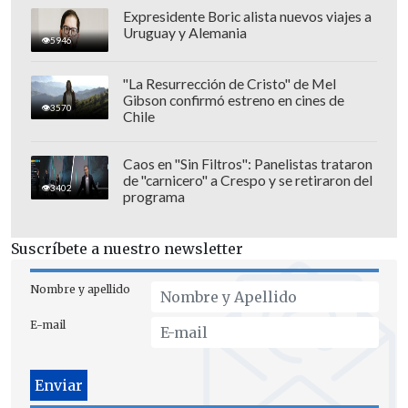
Expresidente Boric alista nuevos viajes a
Uruguay y Alemania
5946
"La Resurrección de Cristo" de Mel
Gibson confirmó estreno en cines de
3570
Chile
Caos en "Sin Filtros": Panelistas trataron
de "carnicero" a Crespo y se retiraron del
3402
programa
Acceso a servicios básicos
Suscríbete a nuestro newsletter
El acceso a internet ha tenido un salto
histórico,
pasando del 10,2% de los
Nombre y apellido
hogares en 2002 al 93,2% en 2024
.
E-mail
Las regiones con mayor porcentaje de
hogares con acceso a internet son:
Antofagasta
(96,6%),
Metropolitana