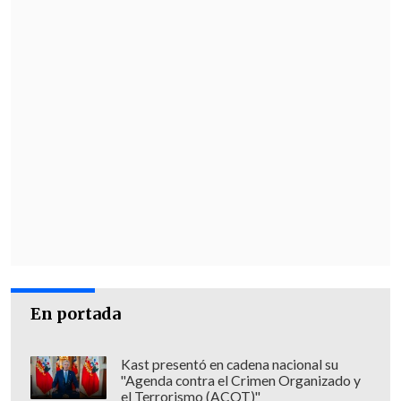
utiliza una fuente de energía renovable
para la energía eléctrica son
Arica y
Parinacota
(3,2%),
Atacama
(3,1%) y
Coquimbo
(2,3%).
En portada
Kast presentó en cadena nacional su
"Agenda contra el Crimen Organizado y
el Terrorismo (ACOT)"