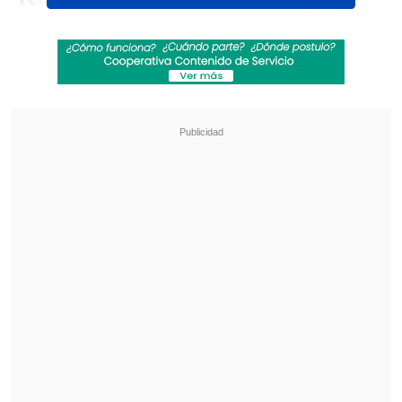
de un 4% en 2002 a solo 1,1% en la
actualidad
, así como la
caída del
hacinamiento de 17,3% a 6,1%
, aunque
este último indicador
se ha mantenido
estable desde 2017
.
Revisa también
Estallido social: Gobierno confirmó que
"pronto" resolverá las solicitudes de indulto
Corte ratificó destitución de enfermera que
viajó al extranjero durante licencia por hijo
gravemente enfermo
Sin embargo, el
hacinamiento crítico
presenta un incremento en los últimos 7