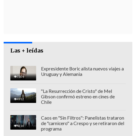
Sin embargo, al momento de ser
consultada por El Diario de Cooperativa
sobre el ingreso a
Temucuicui,
la jefa
declinó entregar detalles argumentando
que
"los datos tienen que ser procesados
para poder tener una respuesta precisa".
Las + leídas
Expresidente Boric alista nuevos viajes a
Uruguay y Alemania
7304
"La Resurrección de Cristo" de Mel
Gibson confirmó estreno en cines de
4912
Chile
Caos en "Sin Filtros": Panelistas trataron
de "carnicero" a Crespo y se retiraron del
4316
programa