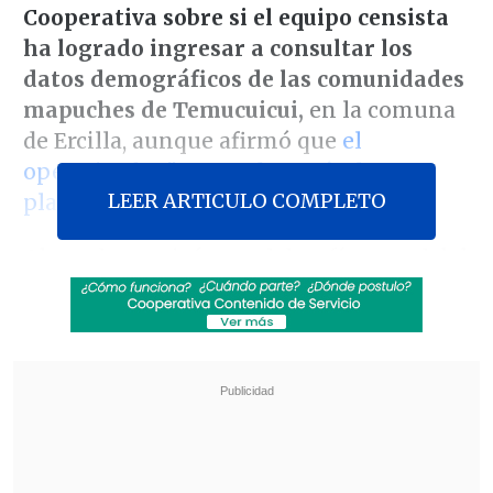
Cooperativa
sobre si el equipo censista
ha logrado ingresar a consultar los
datos demográficos de las comunidades
mapuches de Temucuicui,
en la comuna
de Ercilla, aunque afirmó que
el
operativo ha "avanzado según lo
LEER ARTICULO COMPLETO
planificado".
Alvarado precisó que el desafío actual del
proceso
es
"encontrar a las personas
que
pasan menos tiempo en las viviendas,
que tienen largas jornadas de trabajo",
razón por la cual el Censo ha habilitado
canales -como el
fono Censo
y
los
puestos móviles
- para que la población
pudiera acudir a ser encuestada.