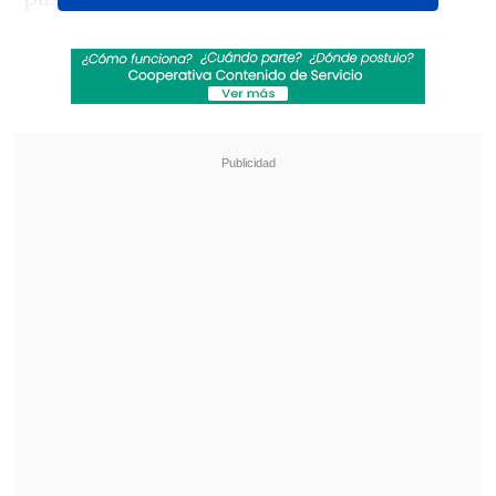
resiliencia, firmeza y capacidad de
prosperar y de echar raíces donde el
agua escasea".
Revisa también
Juan Carlos Reinao, exalcalde de Renaico,
cumplirá 15 años de cárcel por delitos sexuales
Meteorología anuncia fuerte caída de
temperaturas y aguanieve para el fin de
semana
En el acto por "Youm al Ard" participó el
alcalde Joel Olmos
; el embajador de
Palestina, Imad Jadaa; el presidente de la
Comunidad Palestina de Chile, Maurice