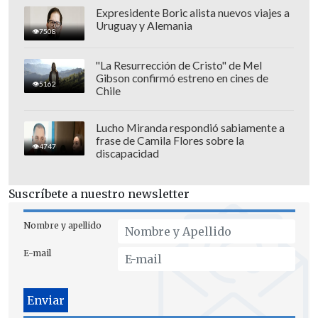
Expresidente Boric alista nuevos viajes a
Uruguay y Alemania
7508
"La Resurrección de Cristo" de Mel
Gibson confirmó estreno en cines de
5162
Chile
"
La expropiación que se hizo 1976 a
Lucho Miranda respondió sabiamente a
frase de Camila Flores sobre la
palestinos sobrevivientes y sus
4747
discapacidad
descendientes de la limpieza étnica,
Nakba (La Catástrofe) de 1948, permitió
Suscríbete a nuestro newsletter
la construcción de viviendas solo para
judíos
, lo que generó la pérdida de tierra
Nombre y apellido
palestina en Galilea, profundizando el
E-mail
régimen de Apartheid que hasta el día de
hoy vive la población palestina en Israel
y en Territorio Palestino Ocupado",