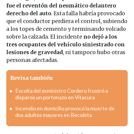
fue el reventón del neumático delantero
derecho del auto
. Esta falla habría provocado
que el conductor perdiera el control, subiendo
a los topes de cemento y terminando volcado
sobre la calzada. El incidente
no dejó a los
tres ocupantes del vehículo siniestrado con
lesiones de gravedad
, ni tampoco hubo otras
personas afectadas.
Revisa también
Escolta del exministro Cordero frustró a
disparos un portonazo en Vitacura
Incendio en domicilio provocó la muerte de
dos adultos mayores en Recoleta