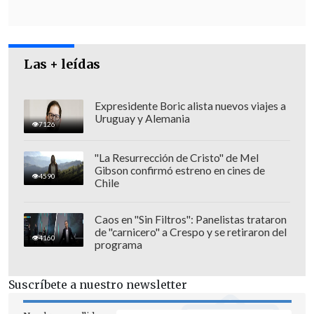
menos de clemencia, es
deliberadamente un acto vengativo".
Las + leídas
Expresidente Boric alista nuevos viajes a
Uruguay y Alemania
7126
"La Resurrección de Cristo" de Mel
Gibson confirmó estreno en cines de
4590
Chile
Caos en "Sin Filtros": Panelistas trataron
de "carnicero" a Crespo y se retiraron del
4160
programa
"Hace unos años, la distribución de
Suscríbete a nuestro newsletter
pastillas anticonceptivas defectuosas por