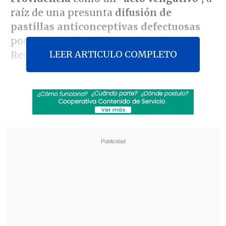
raíz de una presunta
difusión de
pastillas anticonceptivas defectuosas
por parte de los laboratorios
Abbott-
LEER ARTICULO COMPLETO
Recalcine.
La detonación
ocurrió en la
Avenida
Pedro de Valdivia,
a la altura de
Alfredo
Barros Errázuriz,
afuera de un edificio
comercial
que alberga a diversas
empresas, entre las que se incluyen las
oficinas de los mencionados laboratorios.
Revisa también
Biobío: Habilitan buses tras suspensión del
servicio Tren Corto Laja de EFE por socavón