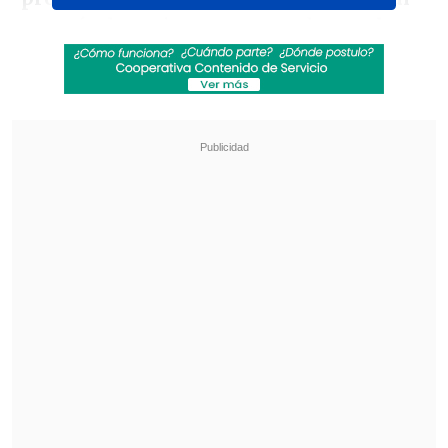
y, según los primeros antecedentes,
la
víctima habría atentado contra su
propia vida
.
Revisa también
Equipos de rescate siguen con la búsqueda de
colombiano desaparecido en el Cerro Panul
Vanessa Kaiser: "Si este gobierno quiere tener
éxito, su piso mínimo es su 30%"
Aunque las autoridades aún no han
confirmado oficialmente las causas de la
muerte,
se descarta inicialmente la
participación de terceras personas en el