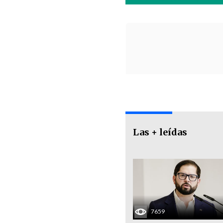
Las + leídas
7659