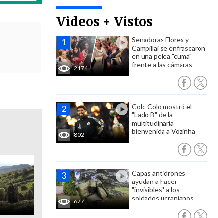
Videos + Vistos
Senadoras Flores y
Campillai se enfrascaron
en una pelea "cuma"
frente a las cámaras
2174
Colo Colo mostró el
"Lado B" de la
multitudinaria
bienvenida a Vozinha
802
Capas antidrones
ayudan a hacer
"invisibles" a los
soldados ucranianos
677