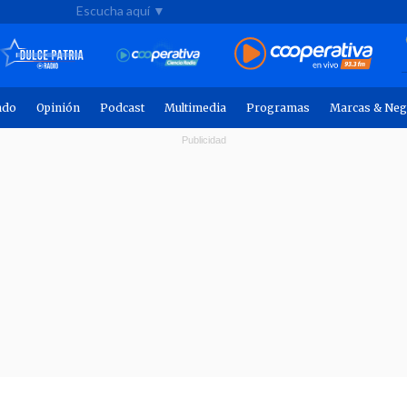
Escucha aquí ▼
ndo
Opinión
Podcast
Multimedia
Programas
Marcas & Neg