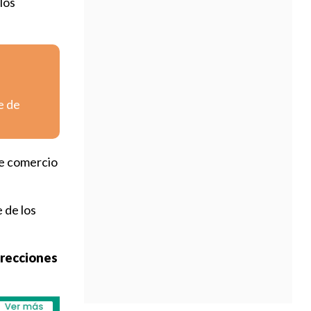
los
e de
e comercio
 de los
irecciones