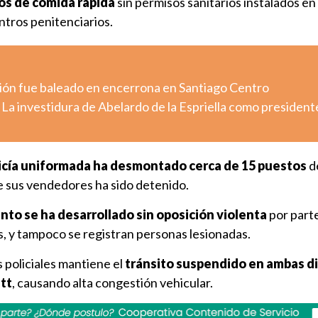
tos de comida rápida
sin permisos sanitarios instalados en 
tros penitenciarios.
ión fue baleado en encerrona en Santiago Centro
 La investidura de Abelardo de la Espriella como president
licía uniformada ha desmontado cerca de 15 puestos
d
e sus vendedores ha sido detenido.
nto se ha desarrollado sin oposición violenta
por parte
 y tampoco se registran personas lesionadas.
s policiales mantiene el
tránsito suspendido en ambas d
tt
, causando alta congestión vehicular.