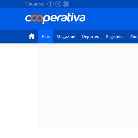
Síguenos:
País
Magazine
Deportes
Regiones
Mu