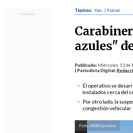
Tópicos:
País
| Policial
Carabiner
azules" de
Publicado:
Miércoles, 13 de 
| Periodista Digital:
Redacc
El operativo se desarr
instalados cerca del c
Por otro lado, la sus
congestión vehicular.
Foto:
ATON (archivo)