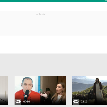
6016
5212